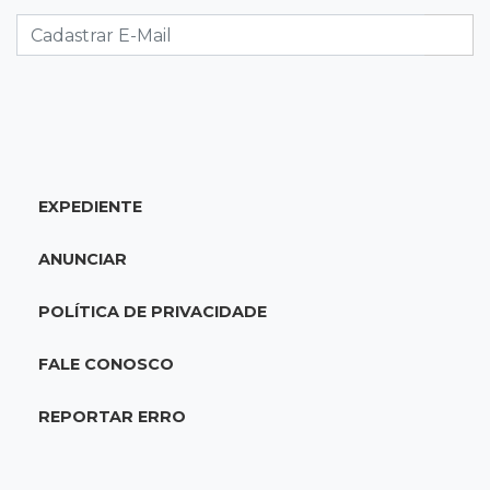
Eleitorado aprova teste da urna, mas diz que
colinha será "fundamental"
22:05
Sidrolândia
Briga termina com homem de 35 anos
assassinado a facadas
EXPEDIENTE
21:40
Ideb
ANUNCIAR
Escolas municipais lideram notas do Ensino
Fundamental em Campo Grande
POLÍTICA DE PRIVACIDADE
21:28
Futebol
FALE CONOSCO
Grêmio e Cruzeiro vencem em casa e avançam
às quartas da Copa do Brasil
REPORTAR ERRO
21:04
Eleições 2026