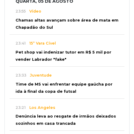
QUARTA, 05 DE AGOSTO
23:55
Vídeo
Chamas altas avançam sobre área de mata em
Chapadão do Sul
23:41
15ª Vara Cível
Pet shop vai indenizar tutor em R$ 5 mil por
vender Labrador "fake"
23:33
Juventude
Time de MS vai enfrentar equipe gaúcha por
ida à final da copa de futsal
23:21
Los Angeles
Denúncia leva ao resgate de irmãos deixados
sozinhos em casa trancada