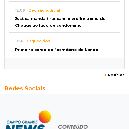
12:08
Decisão judicial
Justiça manda tirar canil e proíbe treino do
Choque ao lado de condomínio
11:56
Esquecidos
Primeiro corpo do “cemitério de Nando”
nunca teve nome
11:48
Nova Alvorada do Sul
+
Notícias
Vereadora é acusada de insinuar em vídeo
Redes Sociais
que prefeito agride mulheres
11:31
Paradeiro incerto
Mãe narra emboscada e diz ter sido amarrada
antes de bebê desaparecer