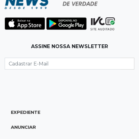
11:28
Audiência de custódia
Juiz manda soltar motorista bêbado envolvido
em acidente que matou eletricista
11:19
Successione
ASSINE NOSSA NEWSLETTER
Preso há quase 1 semana, ex-deputado Neno
Razuk tenta liberdade no STJ
11:07
Novo cenário
Acrissul atribui queda do rebanho em MS a
ciclo pecuário e uso da terra
11:00
Let it Rip
EXPEDIENTE
Esquece de farmar aura: campeonato de
Beyblade agita Campo Grande
ANUNCIAR
10:56
Crime internacional