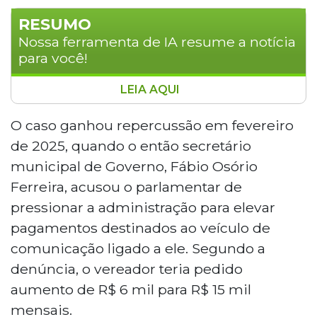
RESUMO
Nossa ferramenta de IA resume a notícia
para você!
LEIA AQUI
O Ministério Público de Mato Grosso do Sul
arquivou a investigação contra o vereador
O caso ganhou repercussão em fevereiro
Rones Cézar Leal (PSDB), de Nova Alvorada do
de 2025, quando o então secretário
Sul, acusado de corrupção passiva por
municipal de Governo, Fábio Osório
supostamente pressionar a prefeitura para
Ferreira, acusou o parlamentar de
aumentar contrato de publicidade de R$ 6 mil
pressionar a administração para elevar
para R$ 15 mil mensais. A promotora concluiu
que a conduta não configura crime, pois não
pagamentos destinados ao veículo de
houve vínculo entre o pedido e o exercício do
comunicação ligado a ele. Segundo a
mandato. O arquivamento aguarda
denúncia, o vereador teria pedido
homologação judicial.
aumento de R$ 6 mil para R$ 15 mil
mensais.