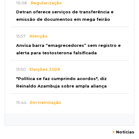
16:08
Regularização
Detran oferece serviços de transferência e
emissão de documentos em mega feirão
15:57
Atenção
Anvisa barra “emagrecedores” sem registro e
alerta para testosterona falsificada
15:50
Eleições 2026
"Política se faz cumprindo acordos", diz
Reinaldo Azambuja sobre ampla aliança
15:44
Em tramitação
Projeto em MS quer barrar artistas que
divulgam bets em eventos públicos
+
Notícias
15:37
Versão de defesa