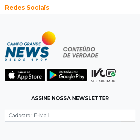
Redes Sociais
Caminhão envolvido em acidente com 4
mortes quebrou na pista
15:27
Pagará indenização
Homem que atacou ex com motosserra na
frente da filha é condenado
15:24
Veículos
Rodamos 1.000 km com o Basalt; veja onde
ele mais surpreendeu
15:14
Luto na arquitetura
ASSINE NOSSA NEWSLETTER
Morre aos 58 anos Luis Pedro Scalise,
arquiteto dos projetos fora do comum
14:55
Categorias de base