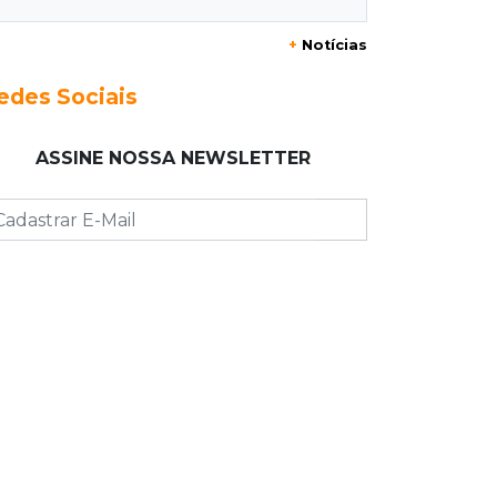
20:29
Pedro Gomes
+
Notícias
Jovem morre baleado e suspeita
envolve disputa entre facções rivais
edes Sociais
20:01
Futebol feminino
ASSINE NOSSA NEWSLETTER
Pantanal treina em Goiânia antes de
jogo que vale acesso inédito à Série
A2
19:44
Campeonato Brasileiro
Remo busca empate com Atlético-MG
e segue na zona de rebaixamento
19:27
Caso Ayla
Defesa diz que preso suspeito de
sequestro só emprestou casa a
conhecido