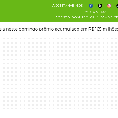
ACOMPANHE-NOS
(67) 99669-9563
AGOSTO, DOMINGO
09
CAMPO G
eia neste domingo prêmio acumulado em R$ 165 milhõe