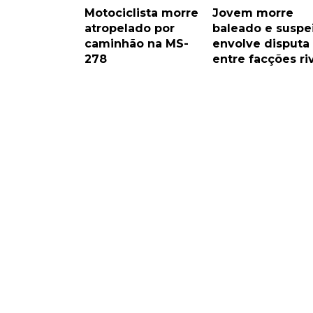
Motociclista morre
Jovem morre
atropelado por
baleado e suspe
caminhão na MS-
envolve disputa
278
entre facções ri