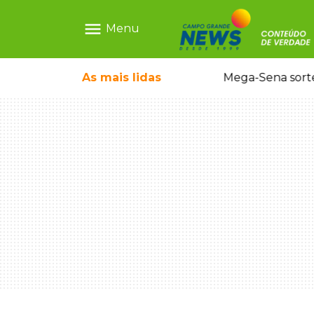
menu
Menu
o em sequestro de bebê na Capital
As mais
lidas
Mega-Sena sort