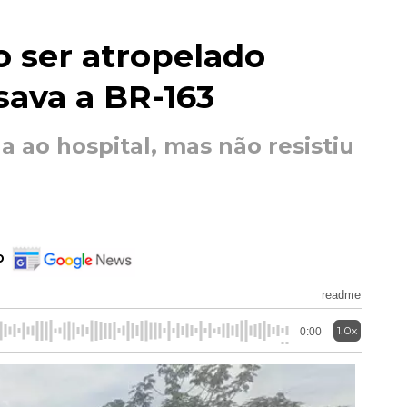
 ser atropelado
sava a BR-163
a ao hospital, mas não resistiu
o
readme
1.0x
0:00