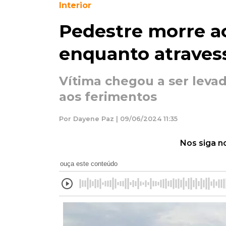
Interior
Pedestre morre ao
enquanto atraves
Vítima chegou a ser levad
aos ferimentos
Por Dayene Paz | 09/06/2024 11:35
Nos siga n
ouça este conteúdo