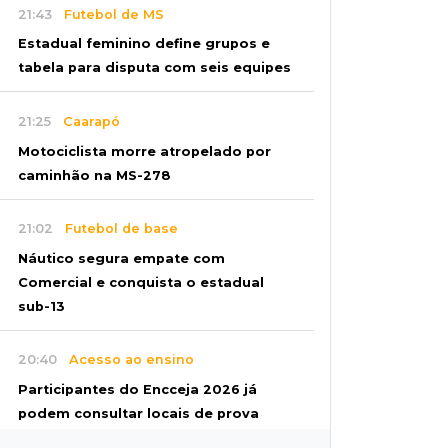
21:43
Futebol de MS
Estadual feminino define grupos e
tabela para disputa com seis equipes
21:25
Caarapó
Motociclista morre atropelado por
caminhão na MS-278
21:02
Futebol de base
Náutico segura empate com
Comercial e conquista o estadual
sub-13
20:40
Acesso ao ensino
Participantes do Encceja 2026 já
podem consultar locais de prova