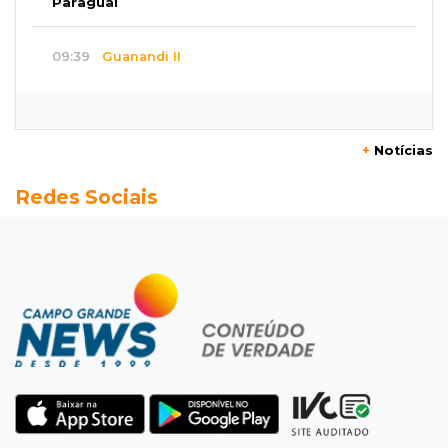
Paraguai
09:39
Guanandi II
Motorista foge após bater em caçamba e
deixar mulher ferida
+
Notícias
09:29
Entortou
Redes Sociais
Carro bate em poste e deixa casas e
comércios sem energia na Tamandaré
09:17
Parceria firmada
Federação de futebol assume manutenção de
dois estádios de Campo Grande
09:09
Terenos
Homem morre e três ficam feridos em
capotamento em rodovia