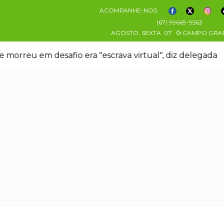
ACOMPANHE-NOS
(67) 99669-9563
AGOSTO, SEXTA
07
CAMPO GRA
 morreu em desafio era "escrava virtual", diz delegada