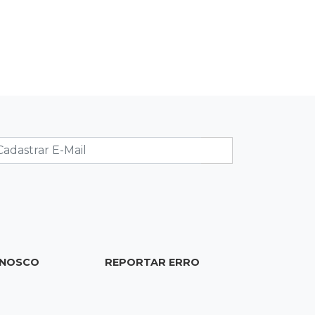
nome
10:39
Cidade Jardim
Empresária perde quase R$ 30 mil
em golpe da falsa oferta de
empréstimo
10:23
Preocupação
Anvisa sobe alerta sobre
testosterona sem indicação como
risco ao coração
10:18
Comércio exterior
Superávit comercial de MS cresce
ONOSCO
REPORTAR ERRO
17,8% com alta das exportações
10:13
Arte com a escrita