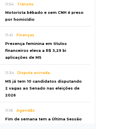
11:54
Trânsito
Motorista bêbado e sem CNH é preso
por homicídio
11:41
Finanças
Presença feminina em títulos
financeiros eleva a R$ 3,29 bi
aplicações de MS
11:34
Disputa acirrada
MS já tem 10 candidatos disputando
2 vagas ao Senado nas eleições de
2026
11:16
Agendão
Fim de semana tem a Última Sessão
de Freud e Festival do Sobá