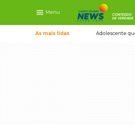
menu
Menu
icleta em caminhão estacionado
As mais
lidas
Adolescente que