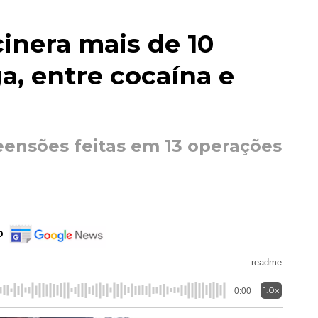
cinera mais de 10
a, entre cocaína e
ensões feitas em 13 operações
o
readme
1.0x
0:00