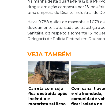
Na manhã desta quarta-feira (21), a PF (Po
drogas em ação composta por 13 inquérit
uma empresa do Distrito Industrial de D
Havia 9.788 quilos de maconha e 1.079 qui
devidamente autorizada pela Justiça e a
Sanitária, diz respeito a somente 13 inqu
Delegacia de Polícia Federal em Dourado
VEJA TAMBÉM
Carreta com soja
Com canal trava
fica destruída após
e via inundada,
incêndio e
comunidade volt
motorista sai ileso
ficar isolada no