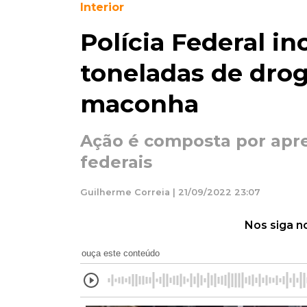
Interior
Polícia Federal in
toneladas de drog
maconha
Ação é composta por apre
federais
Guilherme Correia | 21/09/2022 23:07
Nos siga n
ouça este conteúdo