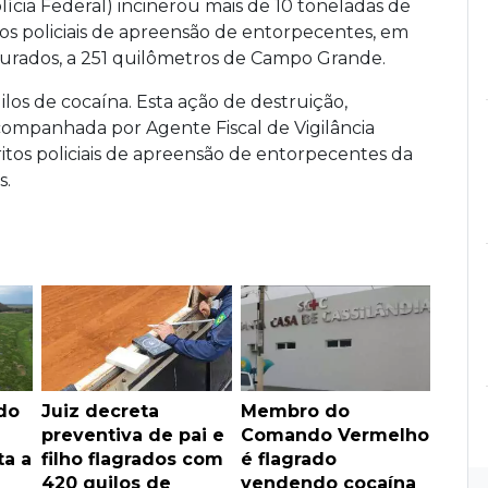
lícia Federal) incinerou mais de 10 toneladas de
os policiais de apreensão de entorpecentes, em
ourados, a 251 quilômetros de Campo Grande.
los de cocaína. Esta ação de destruição,
companhada por Agente Fiscal de Vigilância
éritos policiais de apreensão de entorpecentes da
s.
do
Juiz decreta
Membro do
preventiva de pai e
Comando Vermelho
a a
filho flagrados com
é flagrado
420 quilos de
vendendo cocaína