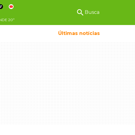
search
Busca
NDE
20º
Últimas notícias