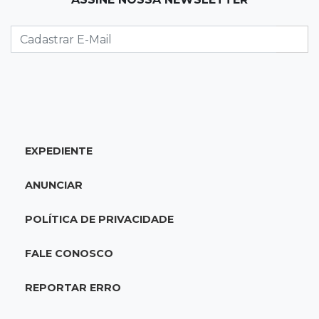
Ventania adia Botafogo x Fluminense pelo
Brasileirão Feminino
20:34
Sorte
Veja as dezenas de hoje na Dupla Sena,
Lotomania, Quina e mais
EXPEDIENTE
20:15
Pedro Juan Caballero
Fiscalização apreende remédios de farmácia
ANUNCIAR
ligada a laboratório ilegal
POLÍTICA DE PRIVACIDADE
19:56
São Gabriel do Oeste
Suspeitos de ocupar avião interceptado pela
FALE CONOSCO
FAB morrem em confronto
REPORTAR ERRO
19:37
Cotação