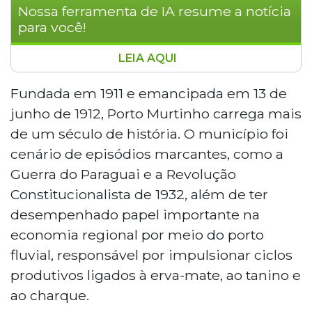
Nossa ferramenta de IA resume a notícia
para você!
LEIA AQUI
Porto Murtinho celebra neste sábado
seus 114 anos de emancipação política
Fundada em 1911 e emancipada em 13 de
com programação que inclui cultura,
junho de 1912, Porto Murtinho carrega mais
esporte, fé e entrega de obras. O
de um século de história. O município foi
governador Eduardo Riedel participa das
cenário de episódios marcantes, como a
solenidades e anuncia investimentos
Guerra do Paraguai e a Revolução
como pavimentação, duplicação da BR-
267, construção de ponte e ampliação de
Constitucionalista de 1932, além de ter
hospital. Fundada em 1911, a cidade
desempenhado papel importante na
ganhou projeção por integrar a Rota
economia regional por meio do porto
Bioceânica, corredor que conectará os
fluvial, responsável por impulsionar ciclos
oceanos Atlântico e Pacífico.
produtivos ligados à erva-mate, ao tanino e
ao charque.