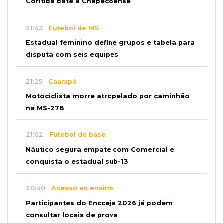
Coritiba bate a Chapecoense
21:43
Futebol de MS
Estadual feminino define grupos e tabela para
disputa com seis equipes
21:25
Caarapó
Motociclista morre atropelado por caminhão
na MS-278
21:02
Futebol de base
Náutico segura empate com Comercial e
conquista o estadual sub-13
20:40
Acesso ao ensino
Participantes do Encceja 2026 já podem
consultar locais de prova