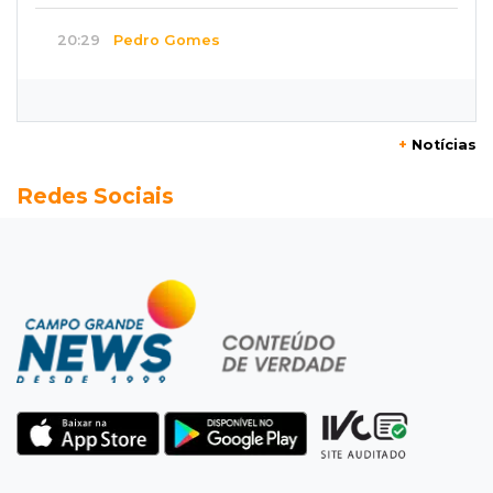
20:29
Pedro Gomes
Jovem morre baleado e suspeita envolve
disputa entre facções rivais
+
Notícias
20:01
Futebol feminino
Redes Sociais
Pantanal treina em Goiânia antes de jogo que
vale acesso inédito à Série A2
19:44
Campeonato Brasileiro
Remo busca empate com Atlético-MG e segue
na zona de rebaixamento
19:27
Caso Ayla
Defesa diz que preso suspeito de sequestro
só emprestou casa a conhecido