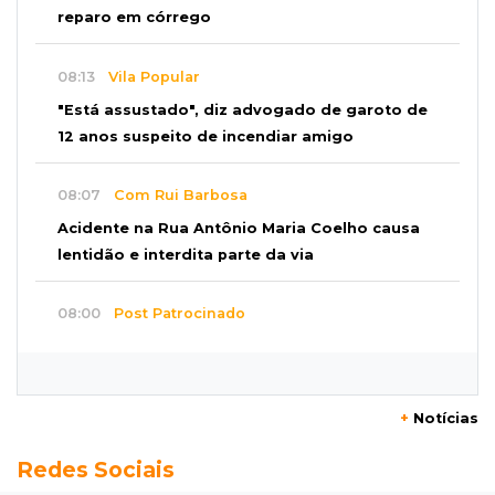
reparo em córrego
08:13
Vila Popular
"Está assustado", diz advogado de garoto de
12 anos suspeito de incendiar amigo
08:07
Com Rui Barbosa
Acidente na Rua Antônio Maria Coelho causa
lentidão e interdita parte da via
08:00
Post Patrocinado
Studio Jozi Costa ajuda homens a eliminar
verrugas e pintas
+
Notícias
07:52
A um clique
Redes Sociais
Do 1º prêmio às dívidas, jogadores relatam
como o vício tomou conta da vida