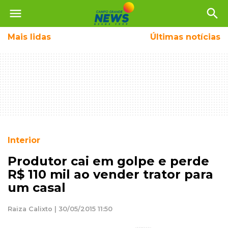
menu
search
Mais
lidas
Últimas notícias
Interior
Produtor cai em golpe e perde
R$ 110 mil ao vender trator para
um casal
Raiza Calixto | 30/05/2015 11:50