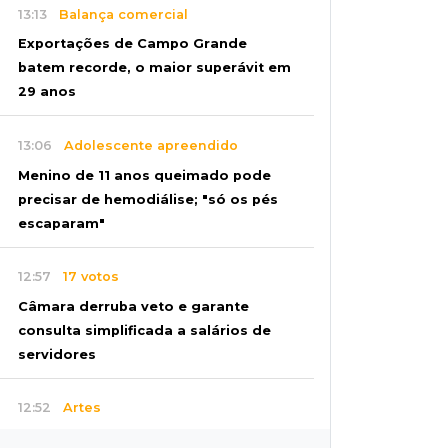
13:13
Balança comercial
Exportações de Campo Grande
batem recorde, o maior superávit em
29 anos
13:06
Adolescente apreendido
Menino de 11 anos queimado pode
precisar de hemodiálise; "só os pés
escaparam"
12:57
17 votos
Câmara derruba veto e garante
consulta simplificada a salários de
servidores
12:52
Artes
Semana cultural reúne grandes