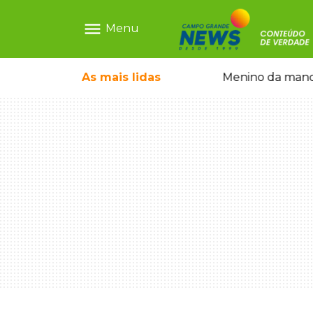
menu
Menu
ãe que não reconhece o filho queimado
As mais
lidas
Menino da mandi