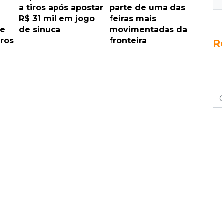
a tiros após apostar
parte de uma das
R$ 31 mil em jogo
feiras mais
 e
de sinuca
movimentadas da
iros
fronteira
R