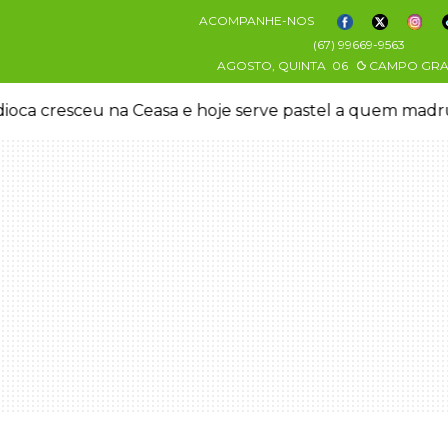
ACOMPANHE-NOS
(67) 99669-9563
AGOSTO, QUINTA
06
CAMPO GR
oca cresceu na Ceasa e hoje serve pastel a quem mad