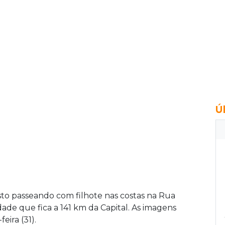
Ú
sto passeando com filhote nas costas na Rua
ade que fica a 141 km da Capital. As imagens
ira (31).