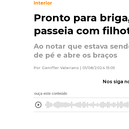
Interior
Pronto para brig
passeia com filho
Ao notar que estava send
de pé e abre os braços
Por Geniffer Valeriano | 01/08/2024 15:05
Nos siga n
ouça este conteúdo