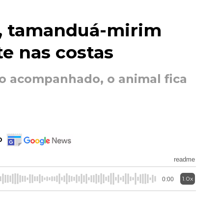
a, tamanduá-mirim
te nas costas
o acompanhado, o animal fica
o
readme
1.0x
0:00