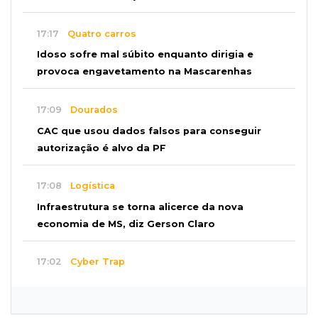
17:17
Quatro carros
Idoso sofre mal súbito enquanto dirigia e
provoca engavetamento na Mascarenhas
17:09
Dourados
CAC que usou dados falsos para conseguir
autorização é alvo da PF
17:08
Logística
Infraestrutura se torna alicerce da nova
economia de MS, diz Gerson Claro
17:02
Cyber Trap
Empresário preso por fraude bancária usava
Discord para vender cartões clonados