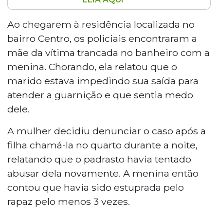
Homem de 26 anos foi preso em Naviraí
acusado de estuprar a enteada de 12 anos pelo
Ao chegarem à residência localizada no
menos três vezes. A mãe acionou a Polícia
bairro Centro, os policiais encontraram a
Militar após a filha relatar novo abuso. A
mãe da vítima trancada no banheiro com a
menina era ameaçada pelo padrasto para não
menina. Chorando, ela relatou que o
contar ninguém. O caso foi registrado como
marido estava impedindo sua saída para
estupro de vulnerável e ameaça no âmbito da
violência doméstica.
atender a guarnição e que sentia medo
dele.
A mulher decidiu denunciar o caso após a
filha chamá-la no quarto durante a noite,
relatando que o padrasto havia tentado
abusar dela novamente. A menina então
contou que havia sido estuprada pelo
rapaz pelo menos 3 vezes.