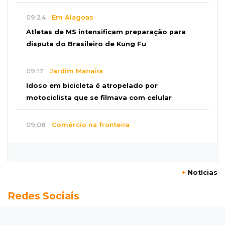
09:24
Em Alagoas
Atletas de MS intensificam preparação para
disputa do Brasileiro de Kung Fu
09:17
Jardim Manaíra
Idoso em bicicleta é atropelado por
motociclista que se filmava com celular
09:08
Comércio na fronteira
Ponta Porã inicia regularização de boxes
comerciais na linha internacional
+
Notícias
08:57
Neste sábado
Redes Sociais
Chegada de frente fria muda o tempo e
Maracaju amanhece com forte neblina