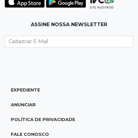
Fábio Trad propõe revisão de incentivos
fiscais em plano de governo com 13 eixos
ASSINE NOSSA NEWSLETTER
14:14
Óbito a esclarecer
Sesau cria comissão para revisar todas as
mortes em unidades de saúde
14:03
Famoso nas redes sociais
Padre Mario Sartori é atração da 24ª Festa de
Nossa Senhora da Abadia
EXPEDIENTE
13:57
Internação compulsória
ANUNCIAR
Adolescente acusado de atear fogo em amigo
ficará por 45 dias em Unei
POLÍTICA DE PRIVACIDADE
13:46
"Descaracterizado"
FALE CONOSCO