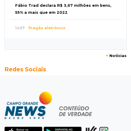
Fábio Trad declara R$ 3,67 milhões em bens,
55% a mais que em 2022
14:57
Pregão eletrônico
Obra de R$ 3,1 milhões promete melhorar
estacionamento do Bioparque
+
Notícias
14:43
Final
Redes Sociais
Náutico e Comercial decidem título do
estadual sub-13 neste sábado
14:35
Reabertura
Biblioteca reabre quarta-feira com
programação cultural na Esplanada
Ferroviária
14:27
Eleições 2026