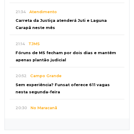
21:34
Atendimento
Carreta da Justiça atenderá Juti e Laguna
Carapã neste mês
21:14
TJMS
Fóruns de MS fecham por dois dias e mantêm
apenas plantão judicial
20:52
Campo Grande
Sem experiência? Funsat oferece 611 vagas
nesta segunda-feira
20:30
No Maracanã
Flamengo vence Vitória por 2 a 0 e encurta
distância para o líder