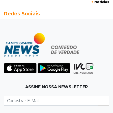
+
Notícias
20:13
Empregos
Redes Sociais
Seleções em MS têm salários de até R$ 8,2 mil;
veja oportunidades
19:50
Jardim Itatiaia
Vigia é amarrado durante roubo de carro e
dois caminhões em pátio
19:35
Bragança Paulista
Corinthians vence Bragantino por 2 a 0 e sobe
para 7º no Brasileirão
19:12
Na Vila Belmiro
ASSINE NOSSA NEWSLETTER
Athletico vence Santos por 2 a 0 e mantém 3º
lugar no Brasileirão