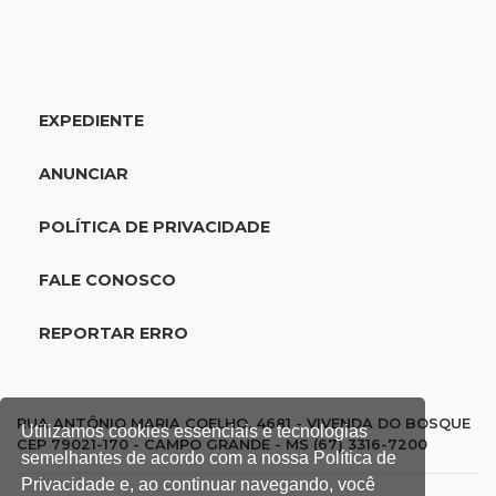
18:51
Oportunidades
UEMS está com seleções para professores
com salários de até R$ 10,2 mil
EXPEDIENTE
18:33
Em 2022
Homem que ajudou a sequestrar bebê matou
ANUNCIAR
adolescente atropelada no Amazonas
POLÍTICA DE PRIVACIDADE
18:15
Nubank Parque
Palmeiras e Inter ficam no 0 a 0 pela 22ª
FALE CONOSCO
rodada do Brasileirão
REPORTAR ERRO
17:58
Gratuitas
Justiça homologa acordo para castração de
1% da população de pets na Capital
RUA ANTÔNIO MARIA COELHO, 4681 - VIVENDA DO BOSQUE
Utilizamos cookies essenciais e tecnologias
CEP 79021-170 - CAMPO GRANDE - MS (67) 3316-7200
semelhantes de acordo com a nossa Política de
17:32
Arena Fonte Nova
Privacidade e, ao continuar navegando, você