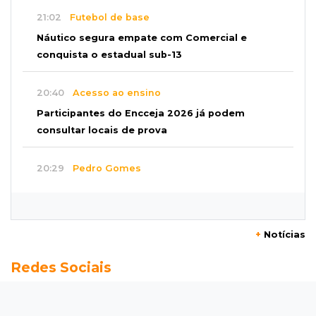
21:02
Futebol de base
Náutico segura empate com Comercial e
conquista o estadual sub-13
20:40
Acesso ao ensino
Participantes do Encceja 2026 já podem
consultar locais de prova
20:29
Pedro Gomes
Jovem morre baleado e suspeita envolve
disputa entre facções rivais
+
Notícias
20:01
Futebol feminino
Redes Sociais
Pantanal treina em Goiânia antes de jogo que
vale acesso inédito à Série A2