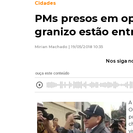
Cidades
PMs presos em op
granizo estão ent
Mirian Machado | 19/05/2018 10:35
Nos siga n
ouça este conteúdo
A
O
p
c
v