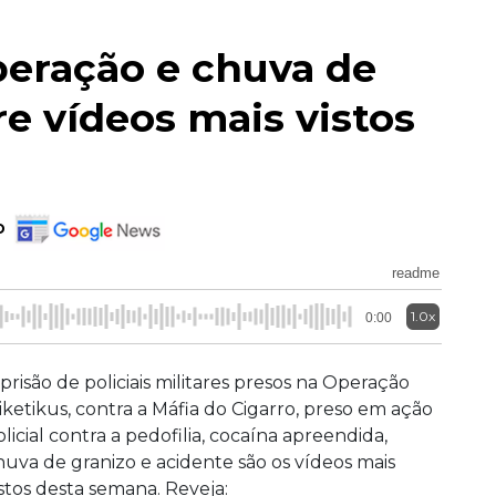
eração e chuva de
re vídeos mais vistos
o
readme
1.0x
0:00
 prisão de policiais militares presos na Operação
iketikus, contra a Máfia do Cigarro, preso em ação
olicial contra a pedofilia, cocaína apreendida,
huva de granizo e acidente são os vídeos mais
istos desta semana. Reveja: