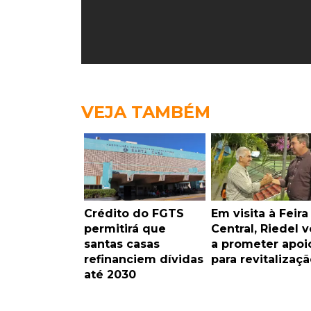
VEJA TAMBÉM
Crédito do FGTS
Em visita à Feira
permitirá que
Central, Riedel v
santas casas
a prometer apoi
refinanciem dívidas
para revitalizaçã
até 2030