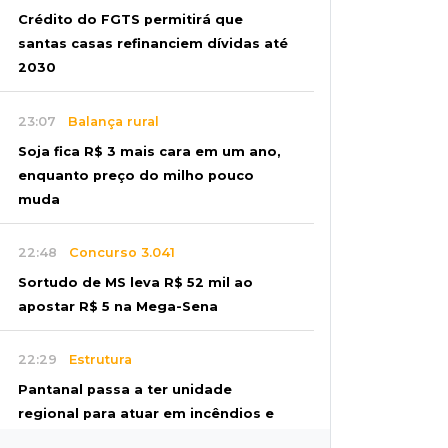
Crédito do FGTS permitirá que
santas casas refinanciem dívidas até
2030
23:07
Balança rural
Soja fica R$ 3 mais cara em um ano,
enquanto preço do milho pouco
muda
22:48
Concurso 3.041
Sortudo de MS leva R$ 52 mil ao
apostar R$ 5 na Mega-Sena
22:29
Estrutura
Pantanal passa a ter unidade
regional para atuar em incêndios e
desmate