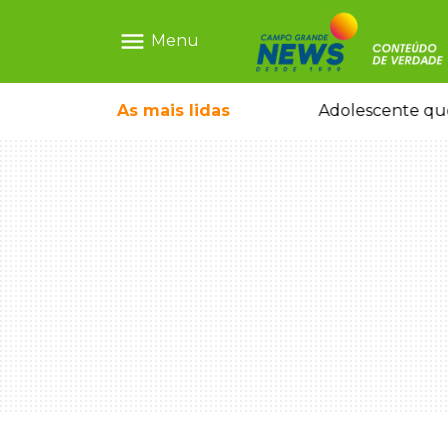
menu
Menu
durante temporal no interior
As mais
lidas
Adolescente que