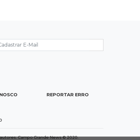
Brasil
20:44
94º caso
Foragido por roubo morre baleado
em confronto com policiais militares
20:25
Sorte
Veja as dezenas de hoje na Mega-
Sena, Quina, Timemania e mais
20:06
Balcão de empregos
ONOSCO
REPORTAR ERRO
Semana termina com 913 vagas de
trabalho abertas em 114 funções
0
19:47
Festival do Sobá
Em visita à Feira Central, Riedel volta
dos autores. Campo Grande News © 2020.
a prometer apoio para revitalização