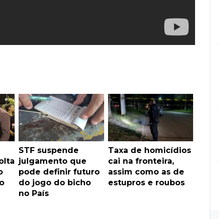
STF suspende
Taxa de homicídios
olta
julgamento que
cai na fronteira,
o
pode definir futuro
assim como as de
o
do jogo do bicho
estupros e roubos
no País