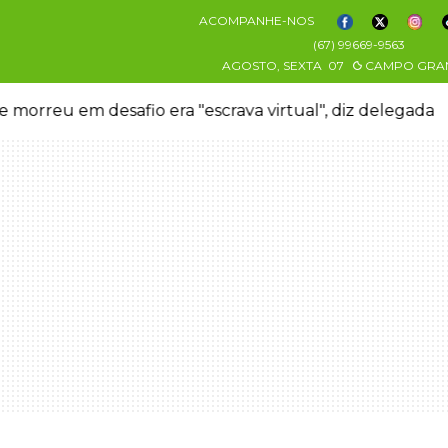
ACOMPANHE-NOS
(67) 99669-9563
AGOSTO, SEXTA
07
CAMPO GRA
 morreu em desafio era "escrava virtual", diz delegada