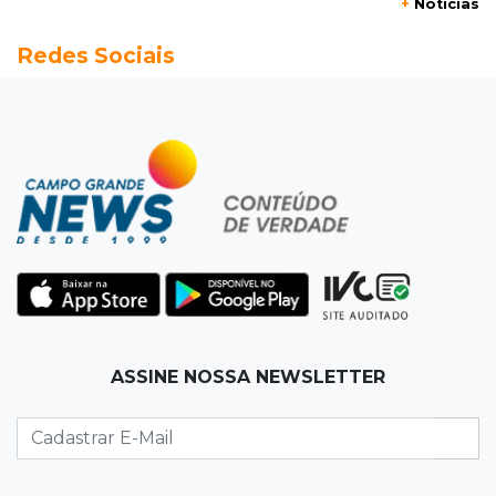
+
Notícias
Com ajuda da irmã, mãe transforma sonho
Redes Sociais
que tinha com a filha em loja
08:15
Estudo
Município de MS perde 58 mil hectares e R$ 12
milhões por mês com silvicultura
08:03
Amambai
Rapaz de 23 anos morre ao bater o carro em
poste de energia elétrica
07:54
Ruas bloqueadas
ASSINE NOSSA NEWSLETTER
Campo Grande tem quatro interdições no
trânsito neste domingo
07:45
Dia dos Pais