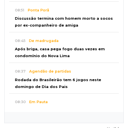
08:51
Ponta Porã
Discussão termina com homem morto a socos
por ex-companheiro de amiga
08:45
De madrugada
Após briga, casa pega fogo duas vezes em
condomínio do Nova Lima
08:37
Agendão de partidas
Rodada do Brasileirão tem 6 jogos neste
domingo de Dia dos Pais
08:30
Em Pauta
O enorme peso dos genes na obesidade
08:26
O que ficou de quem partiu