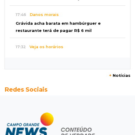
17:46
Danos morais
Grávida acha barata em hambúrguer e
restaurante terá de pagar R$ 6 mil
17:32
Veja os horários
Velório de Luis Pedro Scalise será no Rubens
Gil de Camillo nesta sexta-feira
+
Notícias
17:25
Operação Lívia
Redes Sociais
Nova lei pune deepfakes sexuais com crianças
e amplia investigação na internet
17:17
Quatro carros
Idoso sofre mal súbito enquanto dirigia e
provoca engavetamento na Mascarenhas