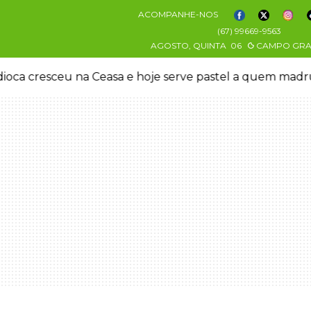
ACOMPANHE-NOS
(67) 99669-9563
AGOSTO, QUINTA
06
CAMPO GR
oca cresceu na Ceasa e hoje serve pastel a quem mad