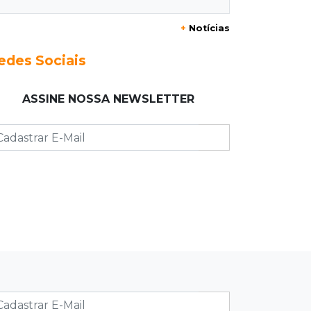
+
Notícias
23:17
Clima
Defesa Civil recomenda atenção em
edes Sociais
MS com formação de ciclone bomba
ASSINE NOSSA NEWSLETTER
23:00
Ideb
Entre escolas com nota divulgada, 3
estaduais lideram o Ensino Médio na
Capital
22:57
Chapadão do Sul
Homem é baleado após apontar
revólver para policiais militares
22:42
Resumão
Palmeiras e Vasco confirmam vagas
nas quartas da Copa do Brasil