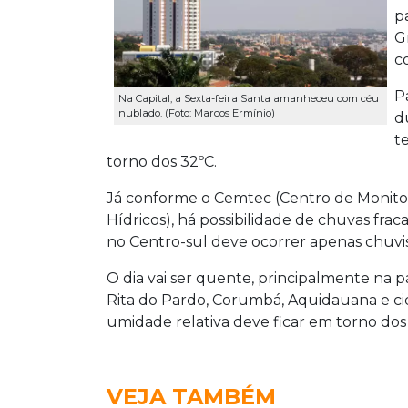
p
G
c
P
Na Capital, a Sexta-feira Santa amanheceu com céu
nublado. (Foto: Marcos Ermínio)
d
t
torno dos 32ºC.
Já conforme o Cemtec (Centro de Monit
Hídricos), há possibilidade de chuvas f
no Centro-sul deve ocorrer apenas chuvis
O dia vai ser quente, principalmente na pa
Rita do Pardo, Corumbá, Aquidauana e c
umidade relativa deve ficar em torno dos 
VEJA TAMBÉM