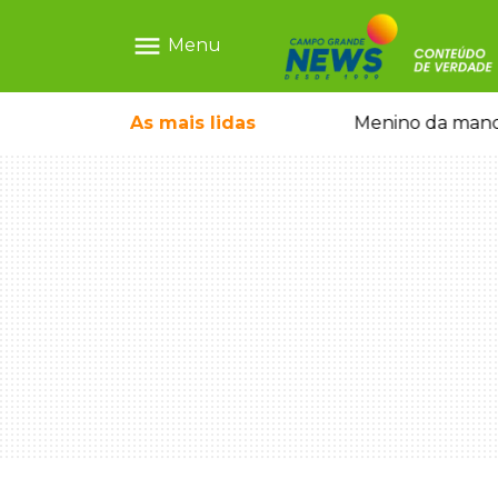
menu
Menu
com show gratuito na Feira Central
As mais
lidas
Menino da mandi