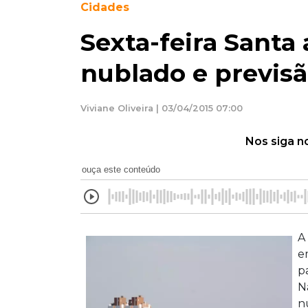
Cidades
Sexta-feira Sant
nublado e previsã
Viviane Oliveira | 03/04/2015 07:00
Nos siga n
ouça este conteúdo
A
e
p
N
n