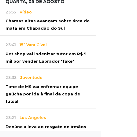
QUARTA, 05 DE AGOSTO
23:55
Vídeo
Chamas altas avançam sobre área de
mata em Chapadão do Sul
23:41
15ª Vara Cível
Pet shop vai indenizar tutor em R$ 5
mil por vender Labrador "fake"
23:33
Juventude
Time de MS vai enfrentar equipe
gaúcha por ida à final da copa de
futsal
23:21
Los Angeles
Denúncia leva ao resgate de irmãos
deixados sozinhos em casa trancada