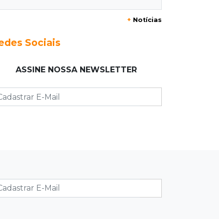
transformação
+
Notícias
12:54
Combustíveis
edes Sociais
Venda de diesel em MS bate recorde
no primeiro semestre de 2026
ASSINE NOSSA NEWSLETTER
12:41
Podcast
Jovem em Unei custa mais que
mensalidade de Medicina, compara
secretário
12:37
Ao lado de viatura
Esposa de motociclista morto chega
primeiro ao acidente e é amparada
pela mãe
12:21
Agosto Lilás