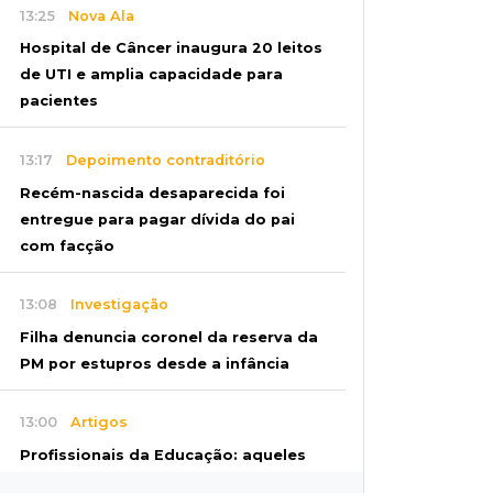
13:25
Nova Ala
Hospital de Câncer inaugura 20 leitos
de UTI e amplia capacidade para
pacientes
13:17
Depoimento contraditório
Recém-nascida desaparecida foi
entregue para pagar dívida do pai
com facção
13:08
Investigação
Filha denuncia coronel da reserva da
PM por estupros desde a infância
13:00
Artigos
Profissionais da Educação: aqueles
que fazem da escola um lugar de