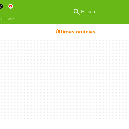
search
Busca
NDE
20º
Últimas notícias