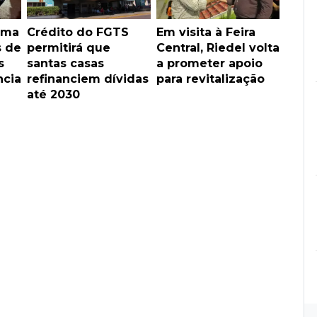
rma
Crédito do FGTS
Em visita à Feira
s de
permitirá que
Central, Riedel volta
s
santas casas
a prometer apoio
ncia
refinanciem dívidas
para revitalização
até 2030