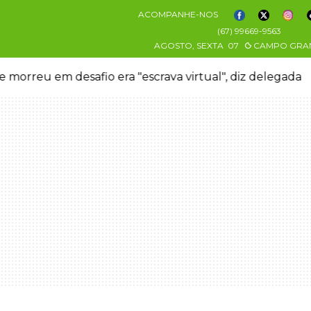
ACOMPANHE-NOS
(67) 99669-9563
AGOSTO, SEXTA
07
CAMPO GRA
 morreu em desafio era "escrava virtual", diz delegada