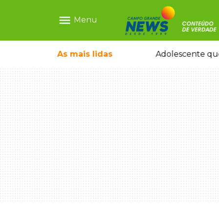
menu
Menu
 tomando ruas em temporal no interior
As mais
lidas
Adolescente que