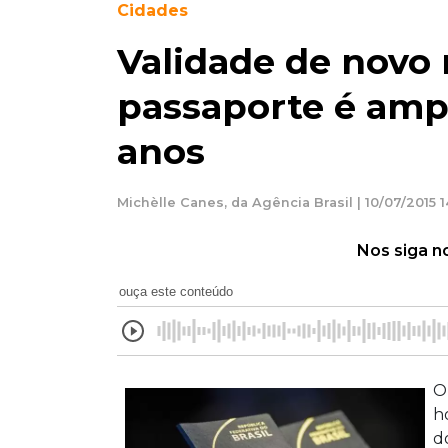
Cidades
Validade de novo
passaporte é ampl
anos
Michèlle Canes, da Agência Brasil | 10/07/2015 1
Nos siga n
ouça este conteúdo
O
h
d