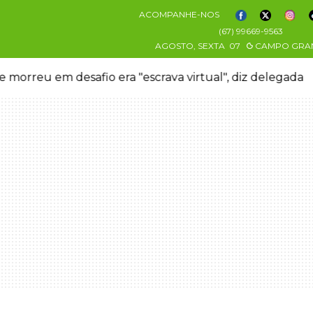
ACOMPANHE-NOS
(67) 99669-9563
AGOSTO, SEXTA
07
CAMPO GRA
 morreu em desafio era "escrava virtual", diz delegada