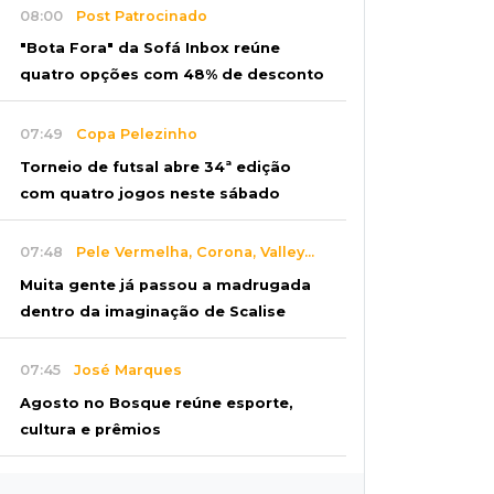
08:00
Post Patrocinado
"Bota Fora" da Sofá Inbox reúne
quatro opções com 48% de desconto
07:49
Copa Pelezinho
Torneio de futsal abre 34ª edição
com quatro jogos neste sábado
07:48
Pele Vermelha, Corona, Valley...
Muita gente já passou a madrugada
dentro da imaginação de Scalise
07:45
José Marques
Agosto no Bosque reúne esporte,
cultura e prêmios
07:33
Agenda