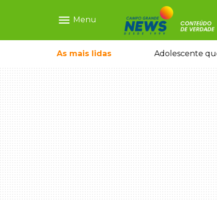
menu
Menu
pode ganhar dia oficial em MS
As mais
lidas
Adolescente que