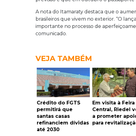
A nota do Itamaraty destaca que o aume
brasileiros que vivem no exterior. “O la
importante no processo de aperfeiçoament
comunicado.
VEJA TAMBÉM
Crédito do FGTS
Em visita à Feira
permitirá que
Central, Riedel v
santas casas
a prometer apoi
refinanciem dívidas
para revitalizaçã
até 2030