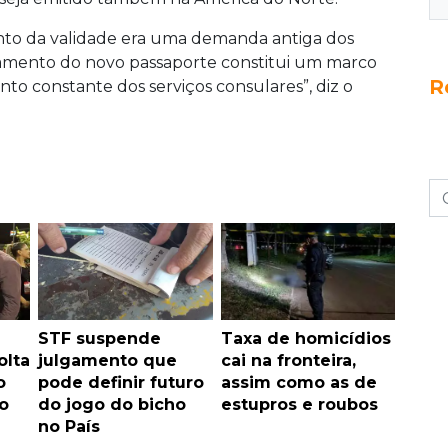
nto da validade era uma demanda antiga dos
nçamento do novo passaporte constitui um marco
R
o constante dos serviços consulares”, diz o
STF suspende
Taxa de homicídios
olta
julgamento que
cai na fronteira,
o
pode definir futuro
assim como as de
o
do jogo do bicho
estupros e roubos
no País