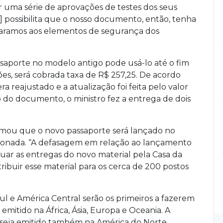
r uma série de aprovações de testes dos seus
] possibilita que o nosso documento, então, tenha
paramos aos elementos de segurança dos
aporte no modelo antigo pode usá-lo até o fim
ões, será cobrada taxa de R$ 257,25. De acordo
a reajustado e a atualização foi feita pelo valor
 do documento, o ministro fez a entrega de dois
ormou que o novo passaporte será lançado no
calonada. “A defasagem em relação ao lançamento
uar as entregas do novo material pela Casa da
tribuir esse material para os cerca de 200 postos
ul e América Central serão os primeiros a fazerem
emitido na África, Ásia, Europa e Oceania. A
seja emitido também na América do Norte.