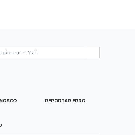
06:35
Eficiência na gestão
MP vai investigar adesão a programa
de transparência por prefeituras
06:30
Artigos
Quando as instituições viram estúdio
06:25
Dourados
Rapaz de 19 anos morre ao bater
motocicleta em caminhão
estacionado
ONOSCO
REPORTAR ERRO
06:12
Previsão do tempo
Instabilidade avança sobre MS nesta
sexta e nova frente fria chega no
0
domingo