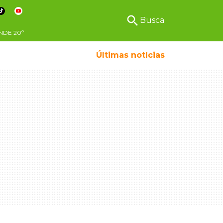
search
Busca
NDE
20º
Últimas notícias