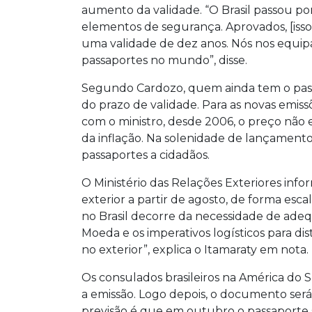
aumento da validade. “O Brasil passou po
elementos de segurança. Aprovados, [isso
uma validade de dez anos. Nós nos equi
passaportes no mundo”, disse.
Segundo Cardozo, quem ainda tem o pass
do prazo de validade. Para as novas emiss
com o ministro, desde 2006, o preço não er
da inflação. Na solenidade de lançamento
passaportes a cidadãos.
O Ministério das Relações Exteriores inf
exterior a partir de agosto, de forma es
no Brasil decorre da necessidade de adeq
Moeda e os imperativos logísticos para dis
no exterior”, explica o Itamaraty em nota.
Os consulados brasileiros na América do S
a emissão. Logo depois, o documento será 
previsão é que em outubro o passaporte 