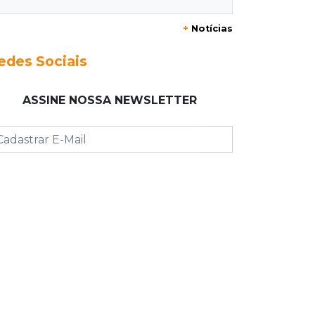
Riedel vai a Brasília para reunião no
+
Notícias
Ministério do Meio Ambiente
edes Sociais
07:30
Post Patrocinado
Indústria da construção impulsiona
ASSINE NOSSA NEWSLETTER
MS e abre espaço para mulheres
07:27
Propostas
Saúde cria grupo para identificar
gargalos na regulação do SUS em MS
07:15
Dourados
Júri condena homem a 49 anos de
prisão por atirar na ex e matar o
amigo dela
07:03
Jardim Monte Alegre