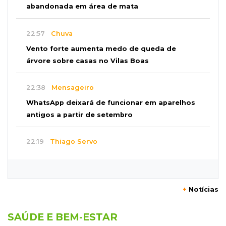
abandonada em área de mata
22:57
Chuva
Vento forte aumenta medo de queda de
árvore sobre casas no Vilas Boas
22:38
Mensageiro
WhatsApp deixará de funcionar em aparelhos
antigos a partir de setembro
22:19
Thiago Servo
Sertanejo desiste de ação de R$ 12 milhões
por pagar pensão sem ser pai
+
Notícias
21:50
Balcão de empregos
Semana vai começar com 909 novas
SAÚDE E BEM-ESTAR
oportunidades de trabalho em 114 funções