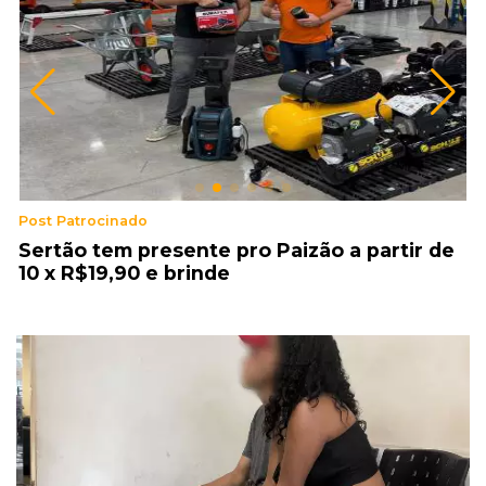
Post Patrocinado
V
Sertão tem presente pro Paizão a partir de
J
10 x R$19,90 e brinde
p