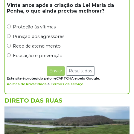
Vinte anos após a criação da Lei Maria da
20:15
Pedro Juan Caballero
Penha, o que ainda precisa melhorar?
Fiscalização apreende remédios de farmácia
ligada a laboratório ilegal
Proteção às vítimas
Punição dos agressores
19:56
São Gabriel do Oeste
Rede de atendimento
Suspeitos de ocupar avião interceptado pela
Educação e prevenção
FAB morrem em confronto
Enviar
Resultados
19:37
Cotação
Este site é protegido pelo reCAPTCHA e pelo Google.
Dólar comercial cai 0,46% e encerra semana
Política de Privacidade
e
Termos de serviço
.
cotado a R$ 5,08
DIRETO DAS RUAS
19:18
95º caso
Foragido que se passava por pastor morre
após reagir à abordagem policial