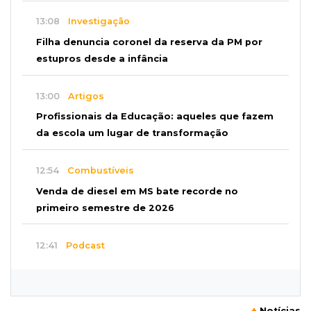
13:08
Investigação
Filha denuncia coronel da reserva da PM por
estupros desde a infância
13:00
Artigos
Profissionais da Educação: aqueles que fazem
da escola um lugar de transformação
12:54
Combustíveis
Venda de diesel em MS bate recorde no
primeiro semestre de 2026
12:41
Podcast
Jovem em Unei custa mais que mensalidade
de Medicina, compara secretário
+
Notícias