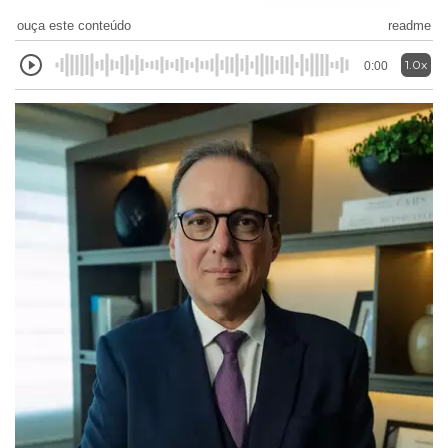
ouça este conteúdo
readme
1.0x
0:00