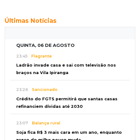
Últimas Notícias
QUINTA, 06 DE AGOSTO
23:45
Flagrante
Ladrão invade casa e sai com televisão nos
braços na Vila Ipiranga
23:26
Sancionado
Crédito do FGTS permitirá que santas casas
refinanciem dívidas até 2030
23:07
Balança rural
Soja fica R$ 3 mais cara em um ano, enquanto
preço do milho pouco muda