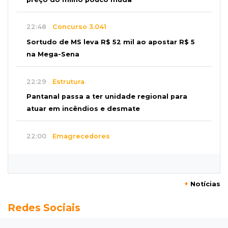
22:48
Concurso 3.041
Sortudo de MS leva R$ 52 mil ao apostar R$ 5
na Mega-Sena
22:29
Estrutura
Pantanal passa a ter unidade regional para
atuar em incêndios e desmate
22:00
Emagrecedores
MS lidera procura digital por canetas
paraguaias sem registro
+
Notícias
21:41
Nova Alvorada do Sul
Redes Sociais
Granizo danifica telhados e plantações
durante temporal no interior