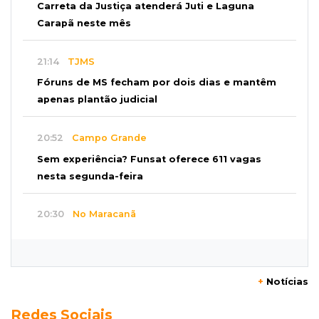
Carreta da Justiça atenderá Juti e Laguna
Carapã neste mês
21:14
TJMS
Fóruns de MS fecham por dois dias e mantêm
apenas plantão judicial
20:52
Campo Grande
Sem experiência? Funsat oferece 611 vagas
nesta segunda-feira
20:30
No Maracanã
Flamengo vence Vitória por 2 a 0 e encurta
distância para o líder
+
Notícias
20:13
Empregos
Redes Sociais
Seleções em MS têm salários de até R$ 8,2 mil;