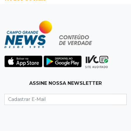
veja oportunidades
19:50
Jardim Itatiaia
Vigia é amarrado durante roubo de carro e
dois caminhões em pátio
19:35
Bragança Paulista
Corinthians vence Bragantino por 2 a 0 e sobe
para 7º no Brasileirão
19:12
Na Vila Belmiro
ASSINE NOSSA NEWSLETTER
Athletico vence Santos por 2 a 0 e mantém 3º
lugar no Brasileirão
18:51
Oportunidades
UEMS está com seleções para professores
com salários de até R$ 10,2 mil