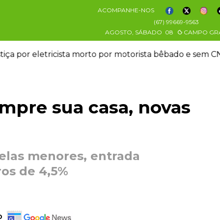
ACOMPANHE-NOS
(67) 99669-9563
AGOSTO, SÁBADO
08
CAMPO GR
stiça por eletricista morto por motorista bêbado e sem 
mpre sua casa, novas
celas menores, entrada
ros de 4,5%
o