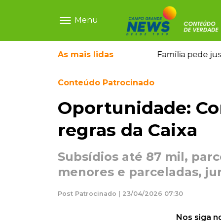
menu
Menu
o pai e morre a caminho do hospital
As mais
lidas
Família pede ju
Conteúdo Patrocinado
Oportunidade: Co
regras da Caixa
Subsídios até 87 mil, par
menores e parceladas, ju
Post Patrocinado | 23/04/2026 07:30
Nos siga n