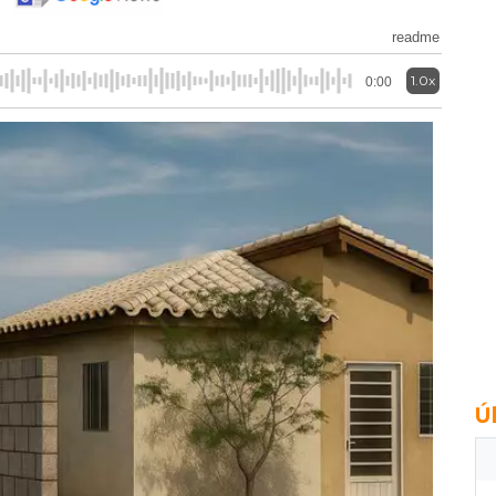
readme
1.0x
0:00
Ú