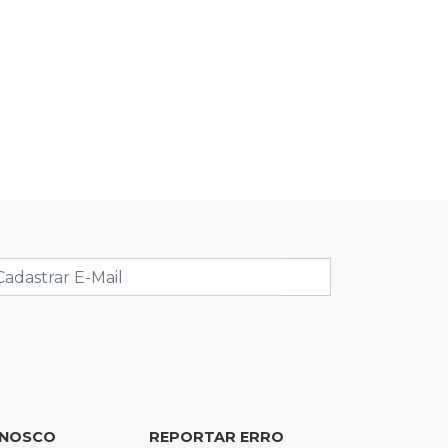
de acesso inédito à Série A2 feminina
ONOSCO
REPORTAR ERRO