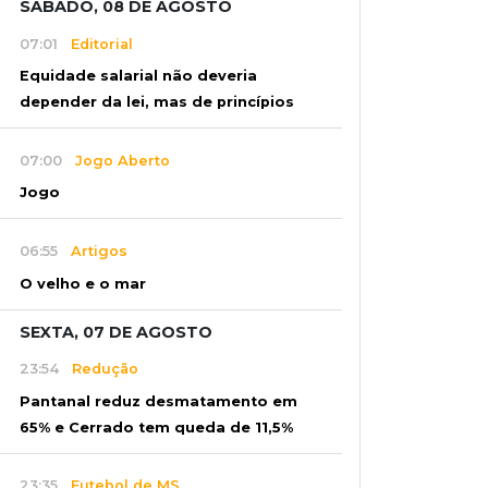
SÁBADO, 08 DE AGOSTO
07:01
Editorial
Equidade salarial não deveria
depender da lei, mas de princípios
07:00
Jogo Aberto
Jogo
06:55
Artigos
O velho e o mar
SEXTA, 07 DE AGOSTO
23:54
Redução
Pantanal reduz desmatamento em
65% e Cerrado tem queda de 11,5%
23:35
Futebol de MS