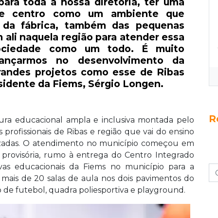
para toda a nossa diretoria, ter uma
se centro como um ambiente que
o da fábrica, também das pequenas
 ali naquela região para atender essa
sociedade como um todo. É muito
ançarmos no desenvolvimento da
grandes projetos como esse de Ribas
esidente da Fiems, Sérgio Longen.
R
ura educacional ampla e inclusiva montada pelo
profissionais de Ribas e região que vai do ensino
izadas. O atendimento no município começou em
 provisória, rumo à entrega do Centro Integrado
iativas educacionais da Fiems no município para a
ê mais de 20 salas de aula nos dois pavimentos do
o de futebol, quadra poliesportiva e playground.