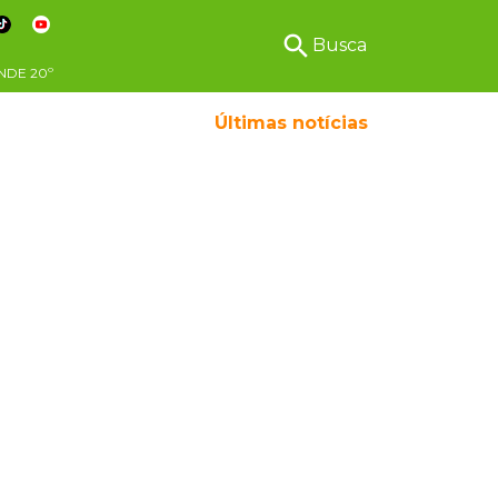
search
Busca
NDE
20º
Últimas notícias