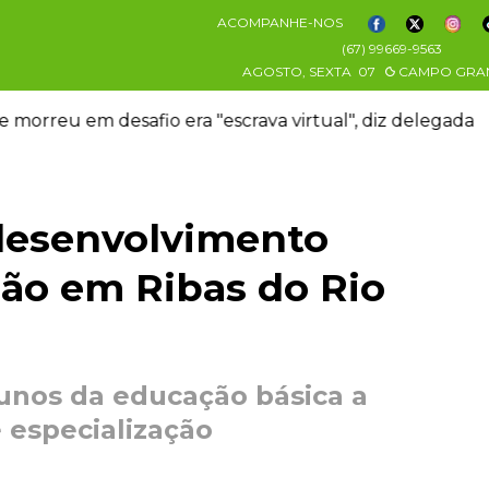
ACOMPANHE-NOS
(67) 99669-9563
AGOSTO, SEXTA
07
CAMPO GRA
 morreu em desafio era "escrava virtual", diz delegada
desenvolvimento
ção em Ribas do Rio
unos da educação básica a
 especialização