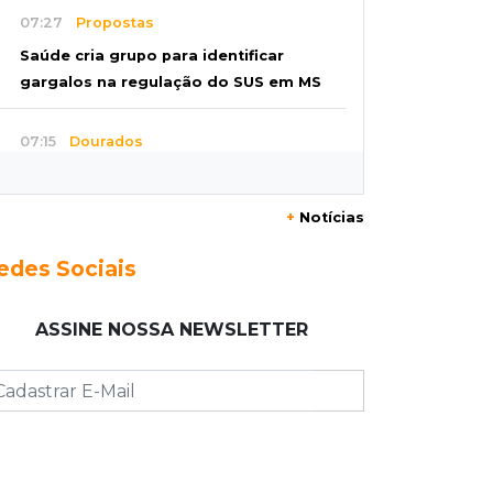
07:27
Propostas
Saúde cria grupo para identificar
gargalos na regulação do SUS em MS
07:15
Dourados
Júri condena homem a 49 anos de
prisão por atirar na ex e matar o
+
Notícias
amigo dela
edes Sociais
07:03
Jardim Monte Alegre
Voltando de conveniência, motorista
ASSINE NOSSA NEWSLETTER
capota carro e morre na Avenida
Guaicurus
07:00
Post Patrocinado
Sertão tem presente pro Paizão a
partir de 10 x R$19,90 e brinde