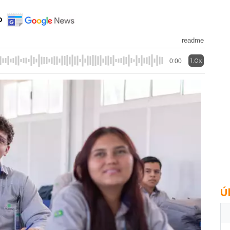
o
readme
1.0x
0:00
Ú