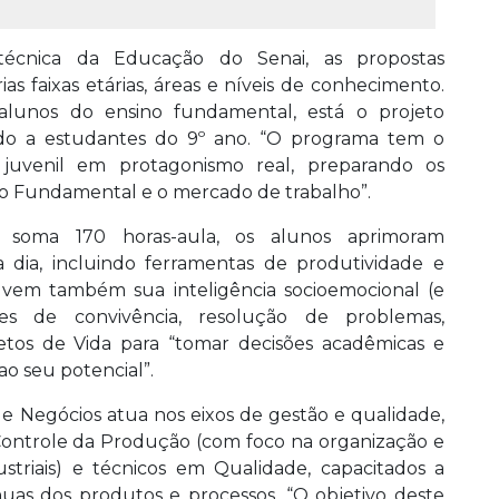
 técnica da Educação do Senai, as propostas
as faixas etárias, áreas e níveis de conhecimento.
 alunos do ensino fundamental, está o projeto
tado a estudantes do 9º ano. “O programa tem o
 juvenil em protagonismo real, preparando os
ino Fundamental e o mercado de trabalho”.
 soma 170 horas-aula, os alunos aprimoram
 a dia, incluindo ferramentas de produtividade e
volvem também sua inteligência socioemocional (e
ades de convivência, resolução de problemas,
ojetos de Vida para “tomar decisões acadêmicas e
ao seu potencial”.
e Negócios atua nos eixos de gestão e qualidade,
ontrole da Produção (com foco na organização e
ustriais) e técnicos em Qualidade, capacitados a
nuas dos produtos e processos. “O objetivo deste