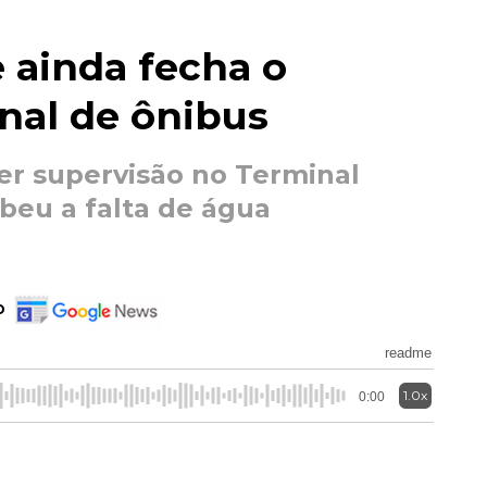
 ainda fecha o
nal de ônibus
er supervisão no Terminal
beu a falta de água
o
readme
1.0x
0:00