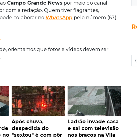
 ao
Campo Grande News
por meio do canal
tor com a redação. Quem tiver flagrantes,
s pode colaborar no
WhatsApp
pelo número (67)
R
.
e, orientamos que fotos e vídeos devem ser
.
Após chuva,
Ladrão invade casa
rde
despedida do
e sai com televisão
e no
"sextou" é com pôr
nos braços na Vila