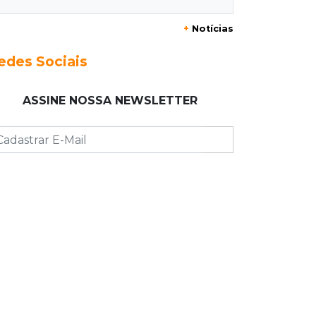
08:18
Pecuária
+
Notícias
Rebanho bovino de MS encolhe em
616 mil animais em um ano
edes Sociais
08:10
Sabia dessa?
ASSINE NOSSA NEWSLETTER
Roupinha no calor pode virar uma
“estufa” e até matar seu cachorro
07:57
Piloto paraplégico
Ele vendeu a casa para virar piloto,
mas pulo na piscina mudou tudo
07:46
Cozinha sobre rodas
É só abrir o porta-malas: Fábio assa
chipa e até “chirros” dentro do carro
07:38
Pergunta do dia