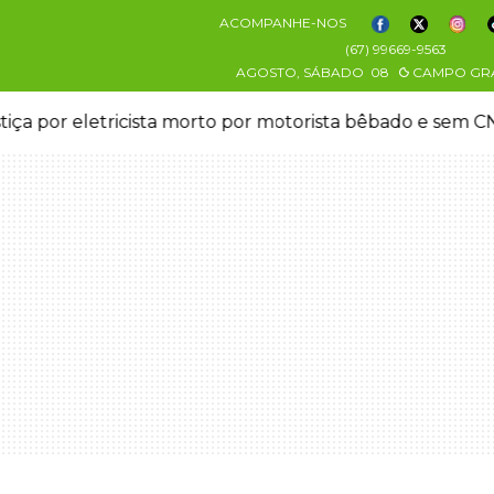
ACOMPANHE-NOS
(67) 99669-9563
AGOSTO, SÁBADO
08
CAMPO GR
stiça por eletricista morto por motorista bêbado e sem 