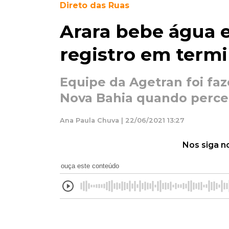
Direto das Ruas
Arara bebe água e
registro em termi
Equipe da Agetran foi faz
Nova Bahia quando perce
Ana Paula Chuva | 22/06/2021 13:27
Nos siga n
ouça este conteúdo