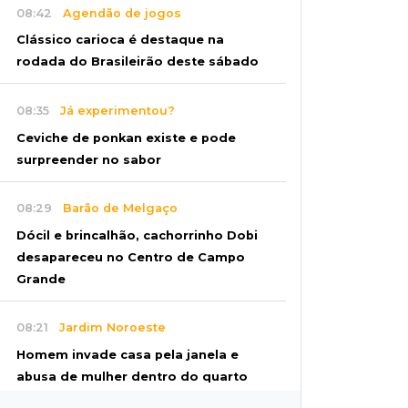
08:42
Agendão de jogos
Clássico carioca é destaque na
rodada do Brasileirão deste sábado
08:35
Já experimentou?
Ceviche de ponkan existe e pode
surpreender no sabor
08:29
Barão de Melgaço
Dócil e brincalhão, cachorrinho Dobi
desapareceu no Centro de Campo
Grande
08:21
Jardim Noroeste
Homem invade casa pela janela e
abusa de mulher dentro do quarto