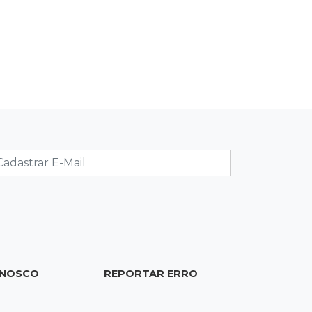
07:16
Cidades
MS muda regra da conservação e só
pagará empresas por rodovias sem
buracos
07:10
Agendão
Sábado é dia de Feira das Esposas,
Festival do Sobá e Parada Nerd
07:07
Previsão do tempo
Sábado será de calor intenso e alerta
de vendaval em MS
07:07
Narcotráfico
O escudo da fronteira: polícia está
ONOSCO
REPORTAR ERRO
travando avanço das organizações
criminosas