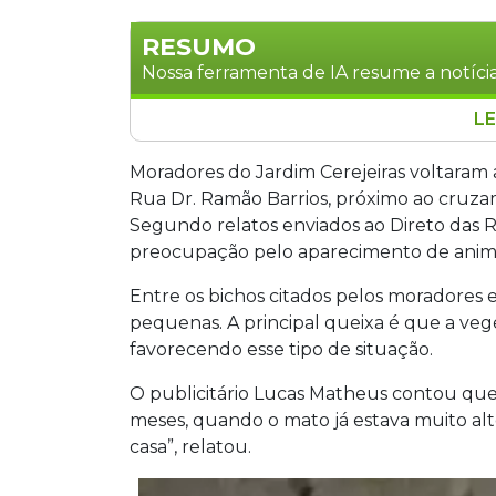
RESUMO
Nossa ferramenta de IA resume a notícia
LE
Moradores do Jardim Cerejeiras, em 
Dr. Ramão Barrios após o crescimento
Moradores do Jardim Cerejeiras voltaram 
favorecido o aparecimento de escorpiões
Rua Dr. Ramão Barrios, próximo ao cru
da região. A praça, que conta com acade
Segundo relatos enviados ao Direto das R
recebeu manutenção há três meses. A P
preocupação pelo aparecimento de anima
Entre os bichos citados pelos moradores es
pequenas. A principal queixa é que a ve
favorecendo esse tipo de situação.
O publicitário Lucas Matheus contou que 
meses, quando o mato já estava muito alt
casa”, relatou.