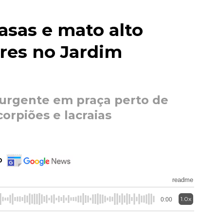
asas e mato alto
res no Jardim
 urgente em praça perto de
orpiões e lacraias
o
readme
1.0x
0:00