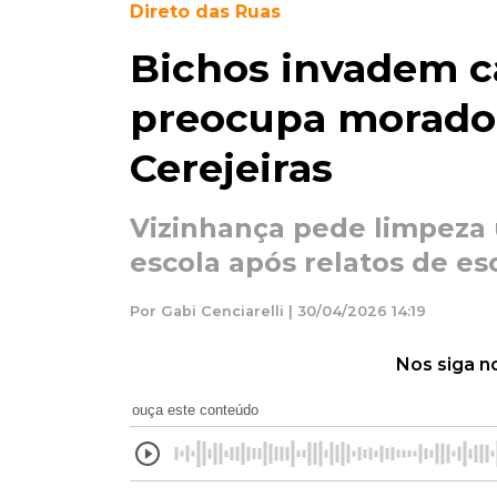
Direto das Ruas
Bichos invadem c
preocupa morado
Cerejeiras
Vizinhança pede limpeza
escola após relatos de esc
Por Gabi Cenciarelli | 30/04/2026 14:19
Nos siga n
ouça este conteúdo