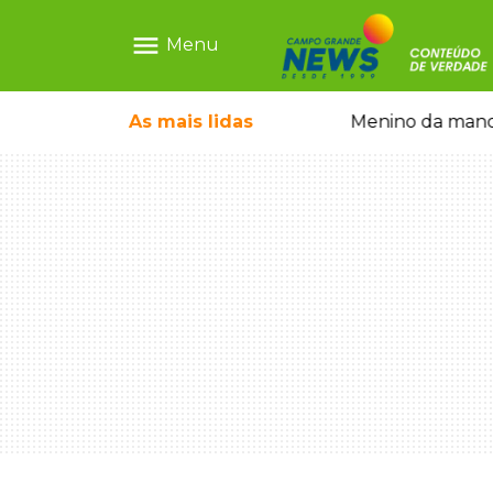
menu
Menu
ecem mercado ilegal de emagrecedores
As mais
lidas
Menino da mandi