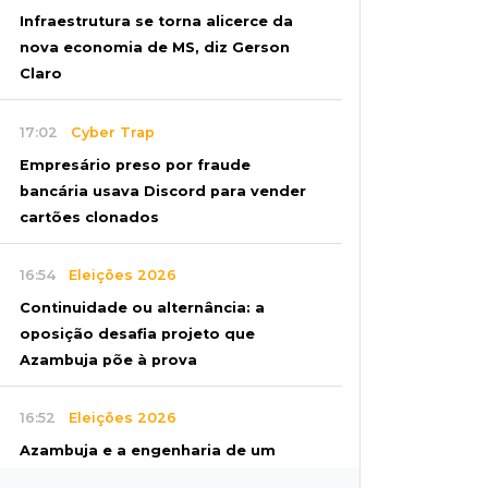
Infraestrutura se torna alicerce da
nova economia de MS, diz Gerson
Claro
17:02
Cyber Trap
Empresário preso por fraude
bancária usava Discord para vender
cartões clonados
16:54
Eleições 2026
Continuidade ou alternância: a
oposição desafia projeto que
Azambuja põe à prova
16:52
Eleições 2026
Azambuja e a engenharia de um
projeto para permanecer no poder