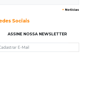
+
Notícias
16:50
Asfalto novinho
Com máquinas nas ruas, Vila
edes Sociais
Nogueira e Aimoré esperam fim do
poeirão e lamaçal
ASSINE NOSSA NEWSLETTER
16:43
Alto risco
Após morte em MS, AGU vai à Justiça
para a retirada do Discord do ar
16:34
Feminicida
Polícia Civil pede ajuda para
encontrar homem que matou
companheira em Rio Verde
16:24
Área de Preservação
Justiça condena empresário por