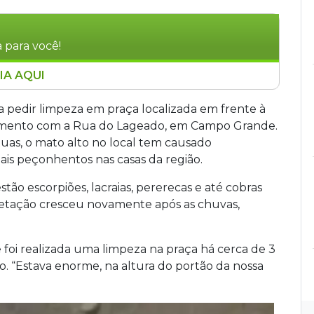
 para você!
IA AQUI
Campo Grande, pedem limpeza em praça na Rua
 de vegetação com as chuvas. O mato alto tem
a pedir limpeza em praça localizada em frente à
, lacraias, pererecas e cobras nas residências
zamento com a Rua do Lageado, em Campo Grande.
mia ao ar livre e fica próxima a uma escola,
uas, o mato alto no local tem causado
refeitura foi contactada e aguarda retorno.
is peçonhentos nas casas da região.
tão escorpiões, lacraias, pererecas e até cobras
getação cresceu novamente após as chuvas,
foi realizada uma limpeza na praça há cerca de 3
o. “Estava enorme, na altura do portão da nossa