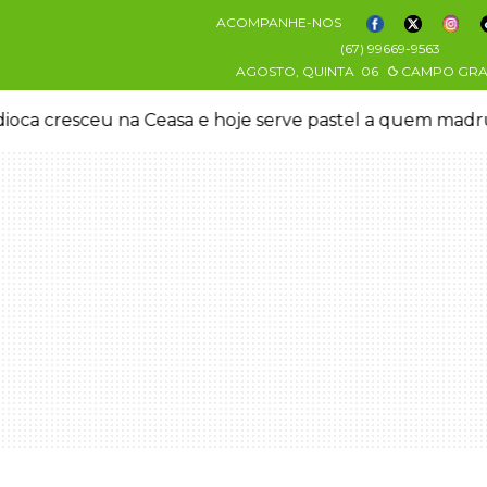
ACOMPANHE-NOS
(67) 99669-9563
AGOSTO, QUINTA
06
CAMPO GR
oca cresceu na Ceasa e hoje serve pastel a quem mad