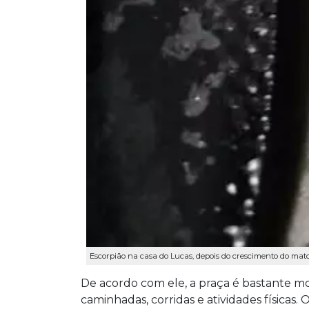
Escorpião na casa do Lucas, depois do crescimento do mato
De acordo com ele, a praça é bastante 
caminhadas, corridas e atividades físicas