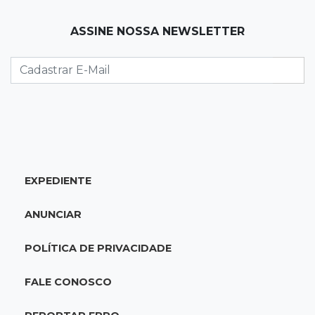
07:20
14 de julho
ASSINE NOSSA NEWSLETTER
Feira Central encerra Festival do Sobá com
karaokê de Dia dos Pais
07:15
Artigos
A esperança não pode morrer
07:10
Previsão
Domingo terá calor de 38°C, tempo seco e
EXPEDIENTE
chance de chuva em MS
ANUNCIAR
07:10
Amor que acolhe
Eles cancelaram viagem à Europa porque o
POLÍTICA DE PRIVACIDADE
sonho de ser pais chegou
FALE CONOSCO
07:03
Centro