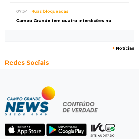
07:54
Ruas bloqueadas
Campo Grande tem quatro interdições no
trânsito neste domingo
07:45
Dia dos Pais
+
Notícias
Qual conselho do seu pai você não ouviu e
Redes Sociais
hoje paga um preço alto?
07:30
Disciplina e amor
Pais passam kung-fu de geração em geração
e agora treinam as filhas
07:26
Tiradentes
Ataque em beco deixa um morto com rosto
deformado e outro ferido