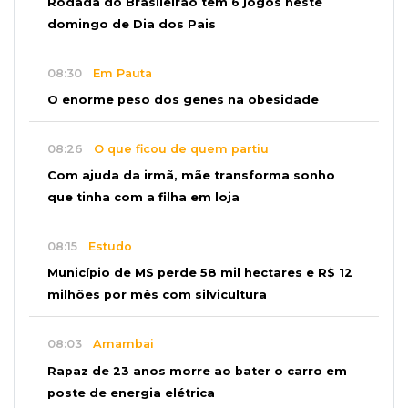
Rodada do Brasileirão tem 6 jogos neste
domingo de Dia dos Pais
08:30
Em Pauta
O enorme peso dos genes na obesidade
08:26
O que ficou de quem partiu
Com ajuda da irmã, mãe transforma sonho
que tinha com a filha em loja
08:15
Estudo
Município de MS perde 58 mil hectares e R$ 12
milhões por mês com silvicultura
08:03
Amambai
Rapaz de 23 anos morre ao bater o carro em
poste de energia elétrica