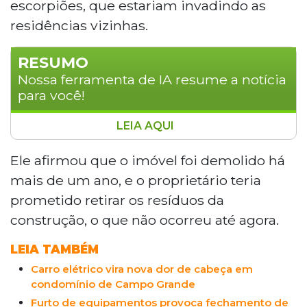
escorpiões, que estariam invadindo as
residências vizinhas.
RESUMO
Nossa ferramenta de IA resume a notícia
para você!
LEIA AQUI
Moradores da Rua da Imprensa, no bairro
São Francisco, em Campo Grande,
Ele afirmou que o imóvel foi demolido há
denunciam que um terreno com
mais de um ano, e o proprietário teria
entulhos de demolição acumula água
prometido retirar os resíduos da
parada e atrai mosquitos, ratos, baratas e
construção, o que não ocorreu até agora.
escorpiões há mais de um ano. O
proprietário teria prometido retirar os
LEIA TAMBÉM
resíduos, mas não cumpriu. A prefeitura
Carro elétrico vira nova dor de cabeça em
foi acionada e prometeu notificar o dono,
condomínio de Campo Grande
porém nenhuma providência foi tomada
Furto de equipamentos provoca fechamento de
até o momento.