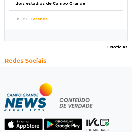
dois estádios de Campo Grande
09:09
Terenos
Homem morre e três ficam feridos em
capotamento em rodovia
+
Notícias
08:51
Ponta Porã
Redes Sociais
Discussão termina com homem morto a socos
por ex-companheiro de amiga
08:45
De madrugada
Após briga, casa pega fogo duas vezes em
condomínio do Nova Lima
08:37
Agendão de partidas
Rodada do Brasileirão tem 6 jogos neste
domingo de Dia dos Pais