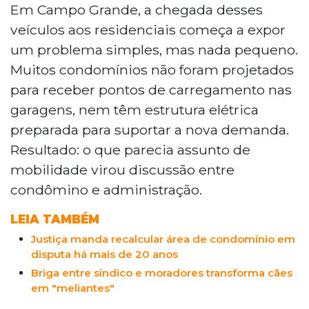
mas cobra um preço na convivência
Em Campo Grande, a chegada desses
diária. Em Campo Grande, moradores
veículos aos residenciais começa a expor
relatam conflitos com barulho, animais
um problema simples, mas nada pequeno.
soltos, vagas ocupadas e regras
Muitos condomínios não foram projetados
descumpridas. No Village Parati, um dos
para receber pontos de carregamento nas
maiores condomínios da América Latina,
com 2.256 residências, queixas vão de
garagens, nem têm estrutura elétrica
poeira a festas. Especialista aponta que
preparada para suportar a nova demanda.
WhatsApp agrava conflitos e carros
Resultado: o que parecia assunto de
elétricos surgem como novo problema
mobilidade virou discussão entre
condominial.
condômino e administração.
LEIA TAMBÉM
Justiça manda recalcular área de condomínio em
disputa há mais de 20 anos
Briga entre síndico e moradores transforma cães
em "meliantes"