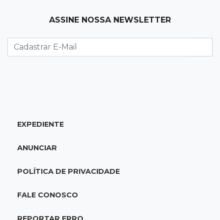
12:34
"Foi mal"
ASSINE NOSSA NEWSLETTER
Mulher em situação de rua coloca fogo em
terreno e causa incêndio no Santo Amaro
12:10
Direito
Inteligência Artificial avança na advocacia e
encurta tarefas administrativas
12:08
Decisão judicial
EXPEDIENTE
Justiça manda tirar canil e proíbe treino do
Choque ao lado de condomínio
ANUNCIAR
11:56
Esquecidos
POLÍTICA DE PRIVACIDADE
Primeiro corpo do “cemitério de Nando”
nunca teve nome
FALE CONOSCO
11:48
Nova Alvorada do Sul
REPORTAR ERRO