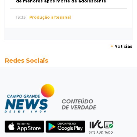
de menores após morte de adolescente
13:33
Produção artesanal
MS chega a 25 cachaças registradas e amplia
número de produtores em 67%
+
Notícias
13:12
Fraude eletrônica
Redes Sociais
Idoso tem R$ 39,7 mil retirados da conta em
três transferências misteriosas
13:00
Artigos
O crescimento descontrolado das big techs
12:55
Ventania
Árvore cai, bloqueia avenida e deixa comércio
sem energia em Campo Grande