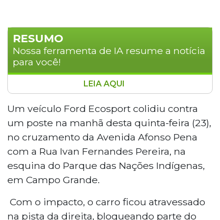
RESUMO
Nossa ferramenta de IA resume a notícia
para você!
LEIA AQUI
Um Ford Ecosport colidiu contra um
poste na manhã desta quinta-feira (23)
Um veículo Ford Ecosport colidiu contra
no cruzamento da Avenida Afonso Pena
um poste na manhã desta quinta-feira (23),
com a Rua Ivan Fernandes Pereira,
no cruzamento da Avenida Afonso Pena
próximo ao Parque das Nações Indígenas,
com a Rua Ivan Fernandes Pereira, na
em Campo Grande. O veículo ficou
esquina do Parque das Nações Indígenas,
atravessado na pista, causando lentidão
no sentido Centro. Equipes policiais foram
em Campo Grande.
acionadas. Motoristas devem usar rotas
Com o impacto, o carro ficou atravessado
alternativas como a Avenida Ricardo
Brandão.
na pista da direita, bloqueando parte do