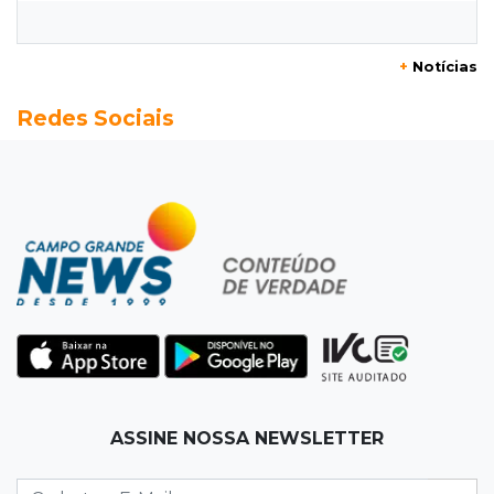
por ex-companheiro de amiga
+
Notícias
08:45
De madrugada
Redes Sociais
Após briga, casa pega fogo duas vezes em
condomínio do Nova Lima
08:37
Agendão de partidas
Rodada do Brasileirão tem 6 jogos neste
domingo de Dia dos Pais
08:30
Em Pauta
O enorme peso dos genes na obesidade
08:26
O que ficou de quem partiu
ASSINE NOSSA NEWSLETTER
Com ajuda da irmã, mãe transforma sonho
que tinha com a filha em loja