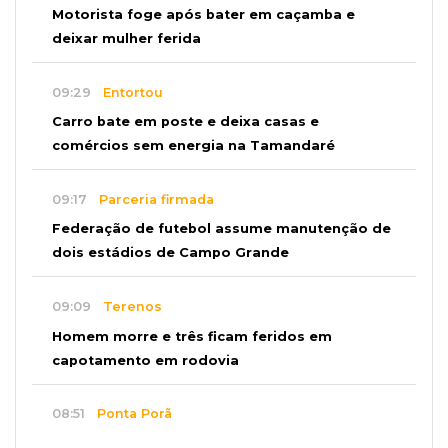
Motorista foge após bater em caçamba e
deixar mulher ferida
09:29
Entortou
Carro bate em poste e deixa casas e
comércios sem energia na Tamandaré
09:17
Parceria firmada
Federação de futebol assume manutenção de
dois estádios de Campo Grande
09:09
Terenos
Homem morre e três ficam feridos em
capotamento em rodovia
08:51
Ponta Porã
Discussão termina com homem morto a socos