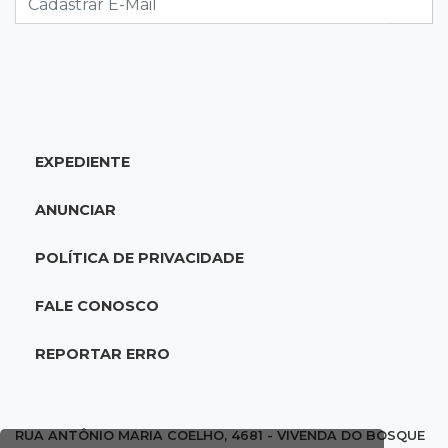
08:15
Estudo
Município de MS perde 58 mil hectares e R$ 12
milhões por mês com silvicultura
08:03
Amambai
EXPEDIENTE
Rapaz de 23 anos morre ao bater o carro em
poste de energia elétrica
ANUNCIAR
07:54
Ruas bloqueadas
POLÍTICA DE PRIVACIDADE
Campo Grande tem quatro interdições no
trânsito neste domingo
FALE CONOSCO
07:45
Dia dos Pais
REPORTAR ERRO
Qual conselho do seu pai você não ouviu e
hoje paga um preço alto?
RUA ANTÔNIO MARIA COELHO, 4681 - VIVENDA DO BOSQUE