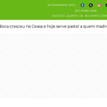
ACOMPANHE-NOS
(67) 99669-9563
AGOSTO, QUINTA
06
CAMPO GR
oca cresceu na Ceasa e hoje serve pastel a quem mad