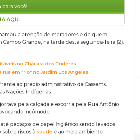
 para você!
IA AQUI
 no bairro Carandá Bosque, em Campo Grande,
a. A água poluída escorria pela Rua Antônio
chamou a atenção de moradores e de quem
Nações Indígenas, espalhando mau cheiro e
m Campo Grande, na tarde desta segunda-feira (2).
do preocupação com saúde e meio ambiente. A
não se pronunciou sobre as providências. O
sitáveis no Chácara dos Poderes
e desperdício de água no Estado. Segundo o
 Sul perde diariamente o equivalente a 108
 rua em "rio" no Jardim Los Angeles
39,76% da água distribuída não chega ao
frente ao prédio administrativo da Cassems,
l de 25%, evidenciando a urgência de
as Nações Indígenas.
jorrava pela calçada e escorria pela Rua Antônio
provocando incômodo.
r até pedaços de papel higiênico sendo levados
 sobre riscos à
saúde
e ao meio ambiente.