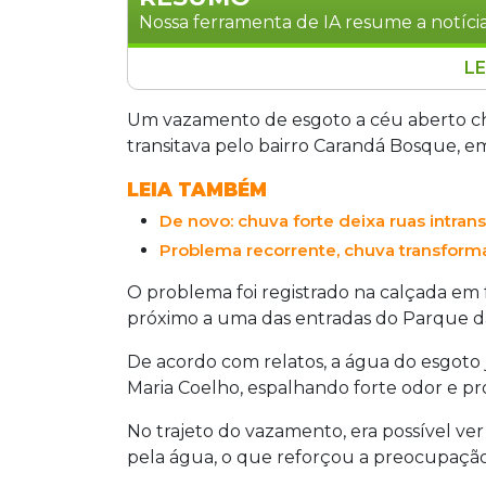
Nossa ferramenta de IA resume a notícia
LE
Um vazamento de esgoto a céu aberto
causou transtornos nesta segunda-feir
Um vazamento de esgoto a céu aberto 
Maria Coelho, próximo ao Parque das 
transitava pelo bairro Carandá Bosque, e
resíduos como papel higiênico, geran
LEIA TAMBÉM
concessionária Águas Guariroba ainda 
De novo: chuva forte deixa ruas intran
caso ocorre em meio a altos índices d
Instituto Trata Brasil, Mato Grosso do
Problema recorrente, chuva transforma
piscinas olímpicas. Em Campo Grande, 
O problema foi registrado na calçada em 
consumidor, superando a meta naciona
próximo a uma das entradas do Parque d
melhorias no saneamento.
De acordo com relatos, a água do esgoto 
Maria Coelho, espalhando forte odor e 
No trajeto do vazamento, era possível ve
pela água, o que reforçou a preocupação