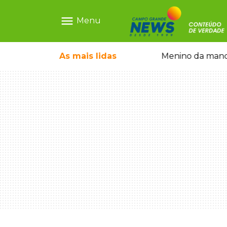
menu
Menu
ntre crianças brasileiras
As mais
lidas
Menino da mandi