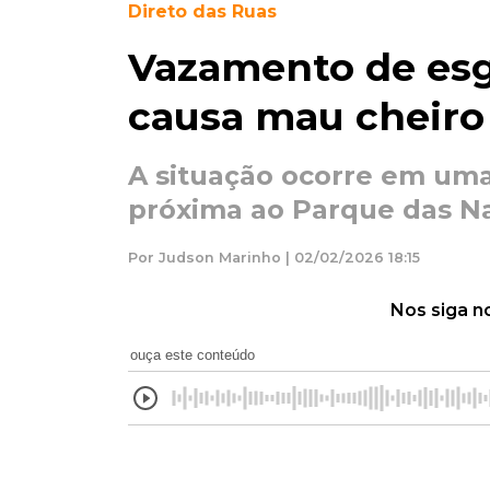
Direto das Ruas
Vazamento de esg
causa mau cheiro
A situação ocorre em uma
próxima ao Parque das N
Por Judson Marinho | 02/02/2026 18:15
Nos siga n
ouça este conteúdo