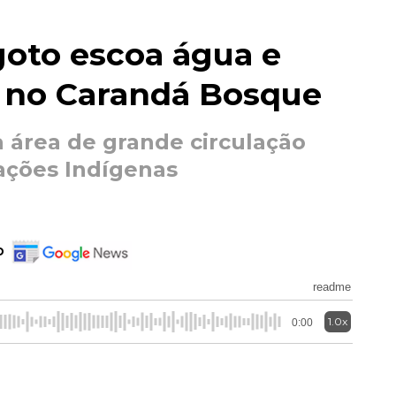
oto escoa água e
 no Carandá Bosque
 área de grande circulação
ações Indígenas
o
readme
1.0x
0:00