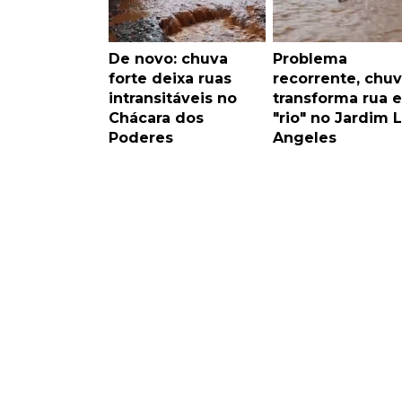
De novo: chuva
Problema
forte deixa ruas
recorrente, chu
intransitáveis no
transforma rua 
Chácara dos
"rio" no Jardim 
Poderes
Angeles