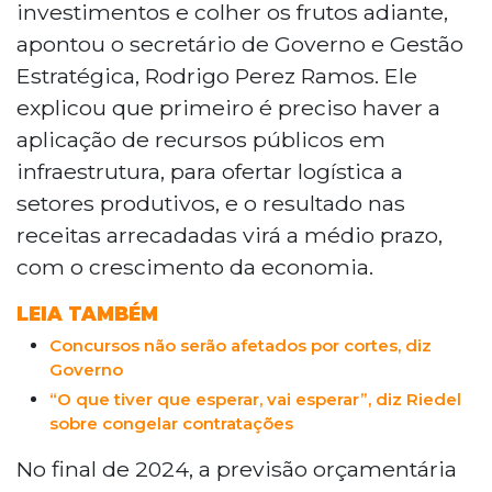
investimentos e colher os frutos adiante,
infraestrutura, mesmo diante de uma
apontou o secretário de Governo e Gestão
queda na arrecadação, especialmente no
Estratégica, Rodrigo Perez Ramos. Ele
ICMS, devido à diminuição da importação
de gás boliviano. Ele destacou que os
explicou que primeiro é preciso haver a
resultados financeiros virão a médio
aplicação de recursos públicos em
prazo, com a expectativa de crescimento
infraestrutura, para ofertar logística a
econômico. Para enfrentar os desafios
setores produtivos, e o resultado nas
financeiros, o governo irá restringir
receitas arrecadadas virá a médio prazo,
despesas de custeio e manter a meta de
investir 15% do orçamento. Perez
com o crescimento da economia.
enfatizou a importância de projetos que
verticalizam cadeias produtivas, como
LEIA TAMBÉM
grãos e biocombustíveis, para gerar
Concursos não serão afetados por cortes, diz
empregos e aumentar a arrecadação. Ele
Governo
também ressaltou a necessidade de uma
“O que tiver que esperar, vai esperar”, diz Riedel
gestão eficiente das receitas públicas,
sobre congelar contratações
sem elevar alíquotas.
No final de 2024, a previsão orçamentária