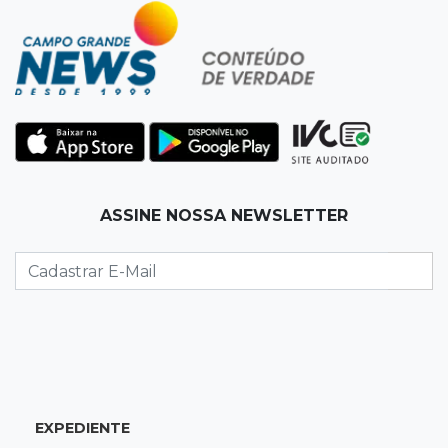
20:29
Pedro Gomes
Jovem morre baleado e suspeita envolve
disputa entre facções rivais
20:01
Futebol feminino
Pantanal treina em Goiânia antes de jogo que
vale acesso inédito à Série A2
ASSINE NOSSA NEWSLETTER
19:44
Campeonato Brasileiro
Remo busca empate com Atlético-MG e segue
na zona de rebaixamento
19:27
Caso Ayla
Defesa diz que preso suspeito de sequestro
só emprestou casa a conhecido
EXPEDIENTE