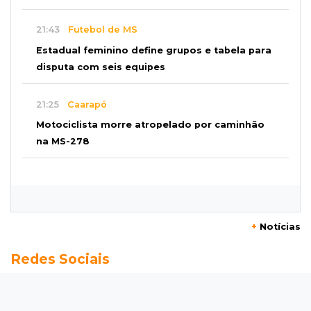
21:43
Futebol de MS
Estadual feminino define grupos e tabela para
disputa com seis equipes
21:25
Caarapó
Motociclista morre atropelado por caminhão
na MS-278
21:02
Futebol de base
Náutico segura empate com Comercial e
conquista o estadual sub-13
+
Notícias
20:40
Acesso ao ensino
Redes Sociais
Participantes do Encceja 2026 já podem
consultar locais de prova