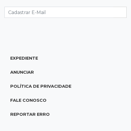
Rodada de estreia da Copa Pelezinho soma 35
gols em quatro jogos
18:28
Concurso 3.042
Mega-Sena sorteia neste domingo prêmio
acumulado em R$ 165 milhões
EXPEDIENTE
18:05
Energia renovável
Produção de biodiesel cresce 32% em MS e
ANUNCIAR
supera 31 milhões de litros
POLÍTICA DE PRIVACIDADE
17:44
100º caso
Suspeito de roubo morre ao reagir à
FALE CONOSCO
abordagem policial no Noroeste
REPORTAR ERRO
17:21
Brasileirão feminino
Palmeiras empata fora de casa e Bahia vence