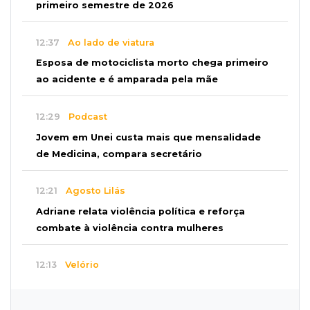
primeiro semestre de 2026
12:37
Ao lado de viatura
Esposa de motociclista morto chega primeiro
ao acidente e é amparada pela mãe
12:29
Podcast
Jovem em Unei custa mais que mensalidade
de Medicina, compara secretário
12:21
Agosto Lilás
Adriane relata violência política e reforça
combate à violência contra mulheres
12:13
Velório
Amigos se despedem de Scalise e recordam
criatividade sem limites