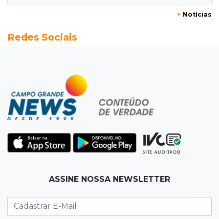
+
Notícias
12:03
"Os 100 do PCC"
Redes Sociais
Trajetória de membros do PCC revela
presença em metade dos presídios de MS
11:54
Trânsito
Motorista bêbado e sem CNH é preso por
homicídio
11:41
Finanças
Presença feminina em títulos financeiros eleva
a R$ 3,29 bi aplicações de MS
11:34
Disputa acirrada
ASSINE NOSSA NEWSLETTER
MS já tem 10 candidatos disputando 2 vagas
ao Senado nas eleições de 2026