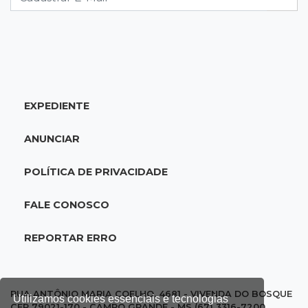
10:53
Tentativa de feminicídio
"Ele pegou a motosserra para me matar",
afirma vítima durante júri do ex
EXPEDIENTE
10:42
Tema complexo
Prefeitura retira projeto sobre leis tributárias
ANUNCIAR
que travou pauta na Câmara
POLÍTICA DE PRIVACIDADE
10:30
Multado
Justiça cobra R$ 250 mil de ex-prefeito de
FALE CONOSCO
Corumbá por nepotismo
REPORTAR ERRO
10:27
A partir de R$ 5
Feira de louças abre com fila e peças que
fazem sucesso no TikTok
RUA ANTÔNIO MARIA COELHO, 4681 - VIVENDA DO BOSQUE
Utilizamos cookies essenciais e tecnologias
CEP 79021-170 - CAMPO GRANDE - MS (67) 3316-7200