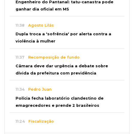
Engenheiro do Pantanal: tatu-canastra pode
ganhar dia oficial em MS
11:38
Agosto Lilás
Dupla troca a 'sofrência' por alerta contra a
violência à mulher
11:37
Recomposição de fundo
Câmara deve dar urgência a debate sobre
dívida da prefeitura com previdência
11:34
Pedro Juan
Polícia fecha laboratório clandestino de
emagrecedores e prende 2 brasileiros
11:24
Fiscalização
Assembleia e Câmara farão audiência sobre