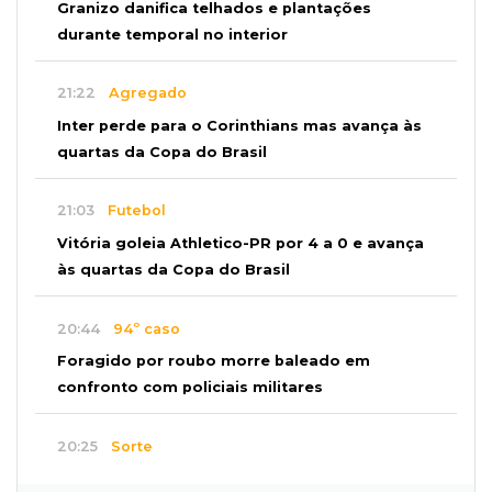
Granizo danifica telhados e plantações
durante temporal no interior
21:22
Agregado
Inter perde para o Corinthians mas avança às
quartas da Copa do Brasil
21:03
Futebol
Vitória goleia Athletico-PR por 4 a 0 e avança
às quartas da Copa do Brasil
20:44
94º caso
Foragido por roubo morre baleado em
confronto com policiais militares
20:25
Sorte
Veja as dezenas de hoje na Mega-Sena, Quina,