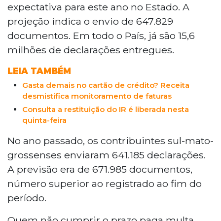
Imposto de Renda Pessoa Física até esta
expectativa para este ano no Estado. A
sexta-feira (24), o que representa 36,5%
projeção indica o envio de 647.829
da meta de 647.829 documentos
documentos. Em todo o País, já são 15,6
esperados pelo Estado. O prazo vai até 29
milhões de declarações entregues.
de maio e quem não cumprir paga multa
mínima de R$ 165,74. As restituições serão
LEIA TAMBÉM
pagas em quatro lotes, com início em 29
de maio, com prioridade para idosos e
Gasta demais no cartão de crédito? Receita
desmistifica monitoramento de faturas
portadores de doenças graves.
Consulta a restituição do IR é liberada nesta
quinta-feira
No ano passado, os contribuintes sul-mato-
grossenses enviaram 641.185 declarações.
A previsão era de 671.985 documentos,
número superior ao registrado ao fim do
período.
Quem não cumprir o prazo paga multa