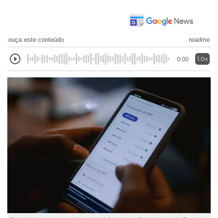
ouça este conteúdo
readme
1.0x
0:00