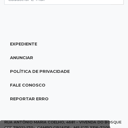
18:44
Cidades
Taxa de homicídios cai na fronteira, assim
como as de estupros e roubos
EXPEDIENTE
18:21
Localização
Prefeitura prevê R$ 297 mil para instalar 2,5
ANUNCIAR
mil placas de ruas da Capital
POLÍTICA DE PRIVACIDADE
18:03
Mais 3,8 mil km
Com empréstimo bilionário, MS planeja mais
FALE CONOSCO
que dobrar malha asfaltada até 2031
REPORTAR ERRO
17:54
Promessa em ascensão
Campeã nacional, atleta de MS representará o
Brasil no Pan-Americano de judô
RUA ANTÔNIO MARIA COELHO, 4681 - VIVENDA DO BOSQUE
CEP 79021-170 - CAMPO GRANDE - MS (67) 3316-7200