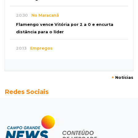
20:30
No Maracanã
Flamengo vence Vitória por 2 a 0 e encurta
distância para o líder
20:13
Empregos
Seleções em MS têm salários de até R$ 8,2 mil;
veja oportunidades
+
Notícias
19:50
Jardim Itatiaia
Redes Sociais
Vigia é amarrado durante roubo de carro e
dois caminhões em pátio
19:35
Bragança Paulista
Corinthians vence Bragantino por 2 a 0 e sobe
para 7º no Brasileirão