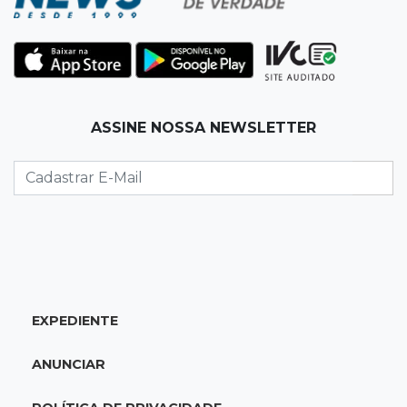
19:12
Na Vila Belmiro
Athletico vence Santos por 2 a 0 e mantém 3º
lugar no Brasileirão
18:51
Oportunidades
ASSINE NOSSA NEWSLETTER
UEMS está com seleções para professores
com salários de até R$ 10,2 mil
18:33
Em 2022
Homem que ajudou a sequestrar bebê matou
adolescente atropelada no Amazonas
EXPEDIENTE
18:15
Nubank Parque
Palmeiras e Inter ficam no 0 a 0 pela 22ª
ANUNCIAR
rodada do Brasileirão