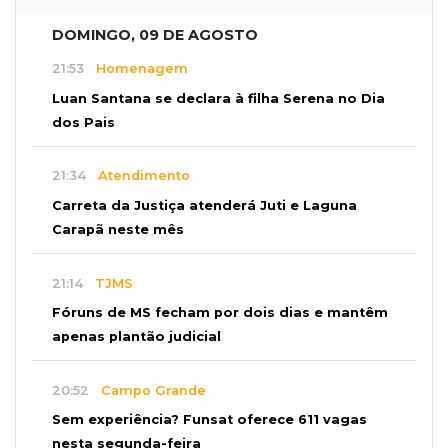
DOMINGO, 09 DE AGOSTO
21:53
Homenagem
Luan Santana se declara à filha Serena no Dia
dos Pais
21:34
Atendimento
Carreta da Justiça atenderá Juti e Laguna
Carapã neste mês
21:14
TJMS
Fóruns de MS fecham por dois dias e mantêm
apenas plantão judicial
20:52
Campo Grande
Sem experiência? Funsat oferece 611 vagas
nesta segunda-feira