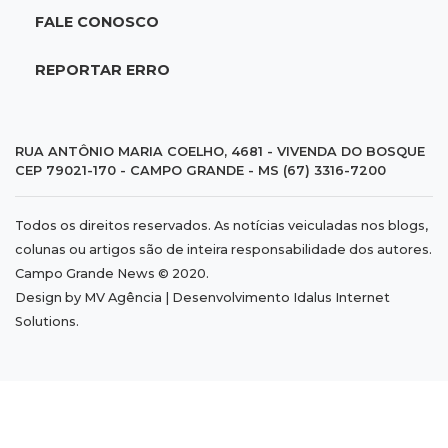
Operação descobre desvio de quase 100
FALE CONOSCO
toneladas de soja em MS
REPORTAR ERRO
14:06
Mais moderno
Obra do novo plenário da Assembleia chega a
10% e prevê 5 gabinetes extras
RUA ANTÔNIO MARIA COELHO, 4681 - VIVENDA DO BOSQUE
CEP 79021-170 - CAMPO GRANDE - MS (67) 3316-7200
13:58
Coisa de brasileiro
Todos os direitos reservados. As notícias veiculadas nos blogs,
BC estuda bloquear ofensas e ameaças em
colunas ou artigos são de inteira responsabilidade dos autores.
mensagens do Pix
Campo Grande News © 2020.
Design by MV Agência | Desenvolvimento
Idalus Internet
13:44
MS-455
Solutions
.
Carreta cai em rio após ponte de madeira
ceder e ficar destruída em Sidrolândia
13:39
Indústria e empregos
Novos projetos somam R$ 460 milhões e