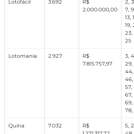
Lotofácil
3.692
R$
2, 3
2.000.000,00
7, 9
13, 
19,
23,
25
Lotomania
2.927
R$
3, 4
7.815.757,97
29, 
44,
46,
57,
67,
69,
78,
Quina
7.032
R$
5, 
1.271.317,72
49,