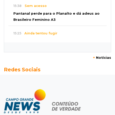
15:38
Sem acesso
Pantanal perde para o Planalto e dá adeus ao
Brasileiro Feminino A3
15:25
Ainda tentou fugir
Condutor desrespeita "pare", bate em carro e
rodopia em rua na Mata do Jacinto
+
Notícias
15:12
Direto das Ruas
Redes Sociais
Apesar de rápida, chuva causa alagamentos
em vários pontos e derruba temperatura
15:03
Casa própria
Feirão de imóveis começa na quarta com
subsídios de até R$ 16 mil