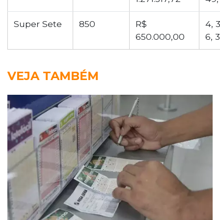
Super Sete
850
R$
4, 3
650.000,00
6, 3
VEJA TAMBÉM