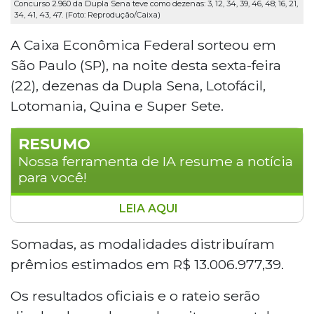
Concurso 2.960 da Dupla Sena teve como dezenas: 3, 12, 34, 39, 46, 48; 16, 21,
34, 41, 43, 47. (Foto: Reprodução/Caixa)
A Caixa Econômica Federal sorteou em
São Paulo (SP), na noite desta sexta-feira
(22), dezenas da Dupla Sena, Lotofácil,
Lotomania, Quina e Super Sete.
RESUMO
Nossa ferramenta de IA resume a notícia
para você!
LEIA AQUI
A Caixa Econômica Federal realizou na noite
desta sexta-feira (22), em São Paulo, os sorteios
Somadas, as modalidades distribuíram
da Dupla Sena, Lotofácil, Lotomania, Quina e
prêmios estimados em R$ 13.006.977,39.
Super Sete, distribuindo juntos cerca de R$ 13
milhões em prêmios. O próximo sorteio ocorre
Os resultados oficiais e o rateio serão
neste sábado (26), a partir das 20h.