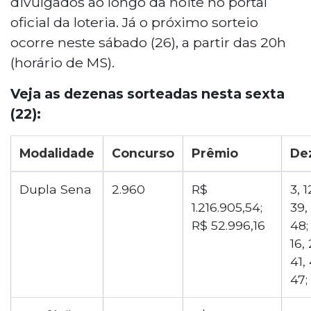
divulgados ao longo da noite no portal
oficial da loteria. Já o próximo sorteio
ocorre neste sábado (26), a partir das 20h
(horário de MS).
Veja as dezenas sorteadas nesta sexta
(22):
Modalidade
Concurso
Prêmio
De
Dupla Sena
2.960
R$
3, 1
1.216.905,54;
39,
R$ 52.996,16
48;
16, 
41,
47;