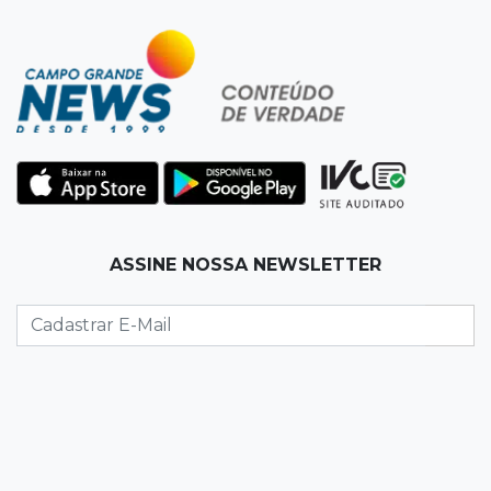
06:00
Jogo Aberto
Na fila do banco, ex-deputado faz campanha
pra prefeitura
00:00
Em Campo Grande
Técnico de carnes e resgatista são destaques
entre vagas abertas nesta 5ª
QUARTA, 05 DE AGOSTO
ASSINE NOSSA NEWSLETTER
23:55
Vídeo
Chamas altas avançam sobre área de mata em
Chapadão do Sul
23:41
15ª Vara Cível
Pet shop vai indenizar tutor em R$ 5 mil por
vender Labrador "fake"