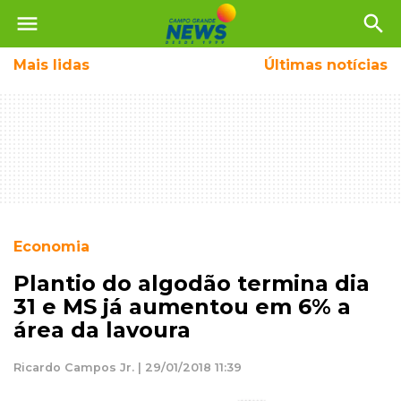
menu
search
Mais
lidas
Últimas notícias
Economia
Plantio do algodão termina dia
31 e MS já aumentou em 6% a
área da lavoura
Ricardo Campos Jr. | 29/01/2018 11:39