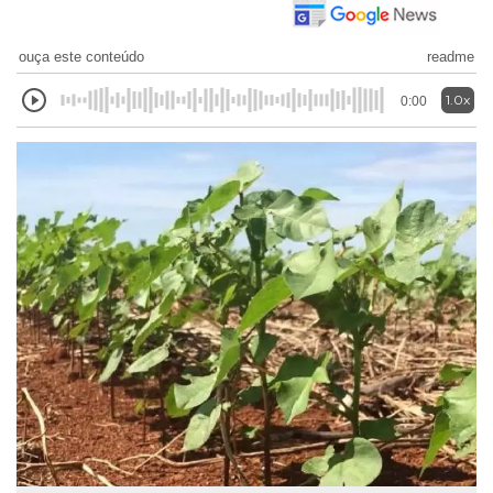
ouça este conteúdo
readme
1.0x
0:00