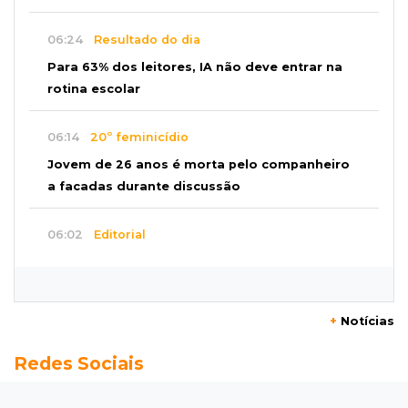
06:24
Resultado do dia
Para 63% dos leitores, IA não deve entrar na
rotina escolar
06:14
20º feminicídio
Jovem de 26 anos é morta pelo companheiro
a facadas durante discussão
06:02
Editorial
Eleições 2026: O Estado precisa servir à
sociedade, não à própria máquina
+
Notícias
06:00
Previsão
Redes Sociais
MS terá chuvas isoladas, calor de 37ºC e
tempo estável em Campo Grande