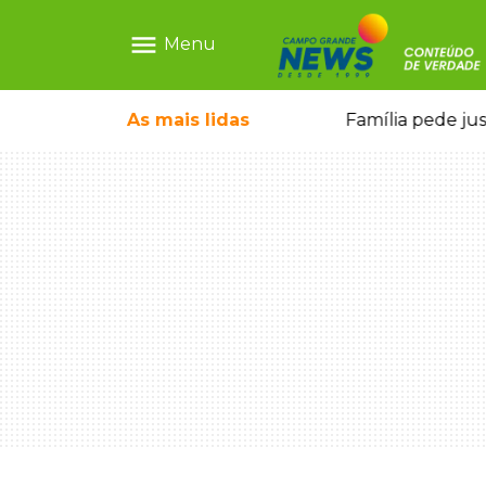
menu
Menu
o pai e morre a caminho do hospital
As mais
lidas
Família pede ju