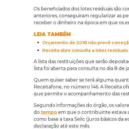
Os beneficiados dos lotes residuais são c
anteriores, conseguiram regularizar as p
receber o dinheiro na época em que os err
LEIA TAMBÉM
Orçamento de 2018 não prevê correção 
Receita abre consulta a lotes residua
A lista das restituições que serão deposi
lista foi aberta para consulta no dia 8 de 
Quem quiser saber se terá alguma quanti
Receitafone, no número 146. A Receita of
que permite o acompanhamento das resti
Segundo informações do órgão, os valor
do
tempo
em que o contribuinte estava a
como base a taxa Selic (juros básicos da
declaração até este mês.