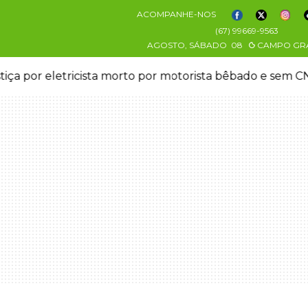
ACOMPANHE-NOS
(67) 99669-9563
AGOSTO, SÁBADO
08
CAMPO GR
stiça por eletricista morto por motorista bêbado e sem 