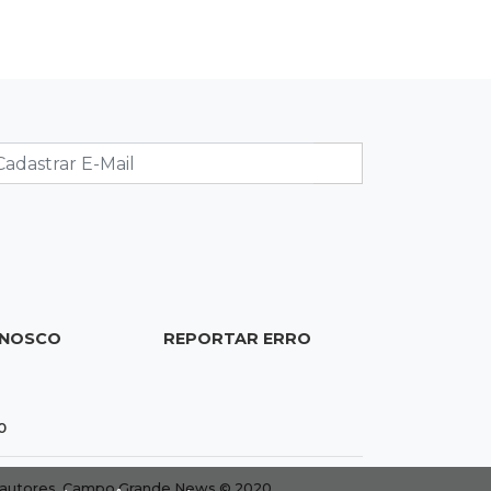
Vento forte aumenta medo de queda
de árvore sobre casas no Vilas Boas
22:38
Mensageiro
WhatsApp deixará de funcionar em
aparelhos antigos a partir de
setembro
22:19
Thiago Servo
Sertanejo desiste de ação de R$ 12
milhões por pagar pensão sem ser
pai
ONOSCO
REPORTAR ERRO
21:50
Balcão de empregos
Semana vai começar com 909 novas
0
oportunidades de trabalho em 114
funções
dos autores. Campo Grande News © 2020.