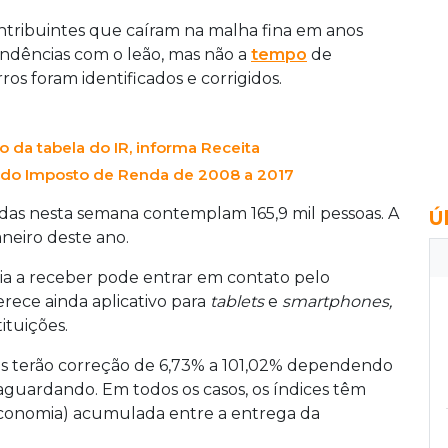
ontribuintes que caíram na malha fina em anos
endências com o leão, mas não a
tempo
de
os foram identificados e corrigidos.
da tabela do IR, informa Receita
is do Imposto de Renda de 2008 a 2017
tadas nesta semana contemplam 165,9 mil pessoas. A
Ú
janeiro deste ano.
a a receber pode entrar em contato pelo
erece ainda aplicativo para
tablets
e
smartphones,
tuições.
es terão correção de 6,73% a 101,02% dependendo
guardando. Em todos os casos, os índices têm
 economia) acumulada entre a entrega da