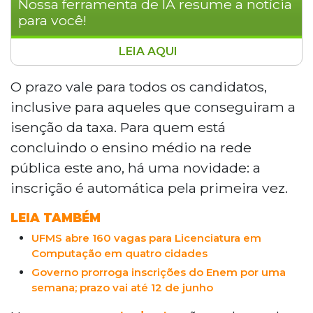
Nossa ferramenta de IA resume a notícia
para você!
LEIA AQUI
O prazo para inscrições no Enem 2026
termina nesta sexta-feira (12), às 22h59,
O prazo vale para todos os candidatos,
horário de Mato Grosso do Sul. As
inclusive para aqueles que conseguiram a
inscrições são feitas pela Página do
isenção da taxa. Para quem está
Participante, no portal do Inep.
concluindo o ensino médio na rede
Estudantes da rede pública que
pública este ano, há uma novidade: a
concluem o ensino médio em 2025 têm
inscrição automática, mas precisam
inscrição é automática pela primeira vez.
confirmar participação no sistema. A taxa
LEIA TAMBÉM
é de R$ 85, com pagamento até 17 de
junho. As provas estão marcadas para 8 e
UFMS abre 160 vagas para Licenciatura em
15 de novembro.
Computação em quatro cidades
Governo prorroga inscrições do Enem por uma
semana; prazo vai até 12 de junho