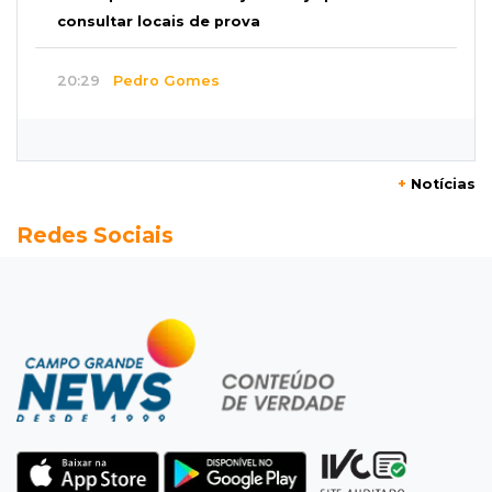
consultar locais de prova
20:29
Pedro Gomes
Jovem morre baleado e suspeita envolve
disputa entre facções rivais
+
Notícias
20:01
Futebol feminino
Redes Sociais
Pantanal treina em Goiânia antes de jogo que
vale acesso inédito à Série A2
19:44
Campeonato Brasileiro
Remo busca empate com Atlético-MG e segue
na zona de rebaixamento
19:27
Caso Ayla
Defesa diz que preso suspeito de sequestro