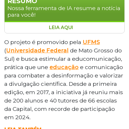
RESUMO
Nossa ferramenta de IA resume a notícia
para você!
LEIA AQUI
O projeto Repórter Júnior 2025,
promovido pela Universidade Federal de
O projeto é promovido pela
UFMS
Mato Grosso do Sul (UFMS), está com
(
Universidade Federal
de Mato Grosso do
inscrições abertas até 29 de setembro
Sul) e busca estimular a educomunicação,
para alunos e professores de escolas
prática que une
educação
e comunicação
públicas e particulares de Campo Grande.
para combater a desinformação e valorizar
A iniciativa oferece 30 vagas para
estudantes e 10 para tutores, que farão a
a divulgação científica. Desde a primeira
cobertura do Integra UFMS, principal
edição, em 2017, a iniciativa já reuniu mais
evento de ciência e tecnologia do estado.
de 200 alunos e 40 tutores de 66 escolas
Os selecionados participarão de oficinas
da Capital, com recorde de participação
preparatórias em outubro e atuarão em
em 2024.
diversas áreas da comunicação durante o
evento, que acontece entre 20 e 25 de