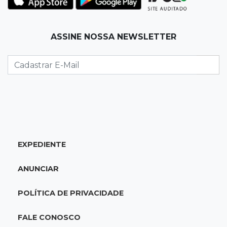
ele mais surpreendeu
15:14
Luto na arquitetura
ASSINE NOSSA NEWSLETTER
Morre aos 58 anos Luis Pedro Scalise,
arquiteto dos projetos fora do comum
14:55
Categorias de base
Times de Dourados e Campo Grande vencem
1ª etapa do Festival de Futebol Sub-11
EXPEDIENTE
14:47
"Acrodermo"
Típico de MS, bocaiúva vira cosmético em
ANUNCIAR
pesquisa da UFMS premiada no Paìs
POLÍTICA DE PRIVACIDADE
14:38
Liberadas
Justiça suspende punições do MEC a cursos de
FALE CONOSCO
medicina com nota baixa