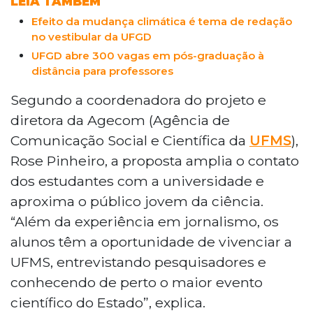
LEIA TAMBÉM
outubro. O projeto, que existe desde 2017,
já envolveu mais de 200 alunos e 40
Efeito da mudança climática é tema de redação
no vestibular da UFGD
tutores de 66 escolas, tendo como
objetivo estimular a educomunicação e
UFGD abre 300 vagas em pós-graduação à
aproximar jovens da ciência.
distância para professores
Segundo a coordenadora do projeto e
diretora da Agecom (Agência de
Comunicação Social e Científica da
UFMS
),
Rose Pinheiro, a proposta amplia o contato
dos estudantes com a universidade e
aproxima o público jovem da ciência.
“Além da experiência em jornalismo, os
alunos têm a oportunidade de vivenciar a
UFMS, entrevistando pesquisadores e
conhecendo de perto o maior evento
científico do Estado”, explica.