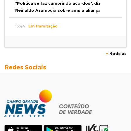
"Política se faz cumprindo acordos", diz
Reinaldo Azambuja sobre ampla aliança
15:44
Em tramitação
Projeto em MS quer barrar artistas que
divulgam bets em eventos públicos
+
Notícias
15:37
Versão de defesa
Redes Sociais
Caminhão envolvido em acidente com 4
mortes quebrou na pista
15:27
Pagará indenização
Homem que atacou ex com motosserra na
frente da filha é condenado
15:24
Veículos
Rodamos 1.000 km com o Basalt; veja onde