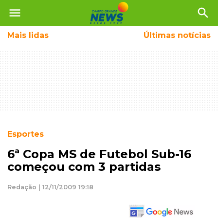
menu
search
Mais
lidas
Últimas notícias
Esportes
6ª Copa MS de Futebol Sub-16
começou com 3 partidas
Redação | 12/11/2009 19:18