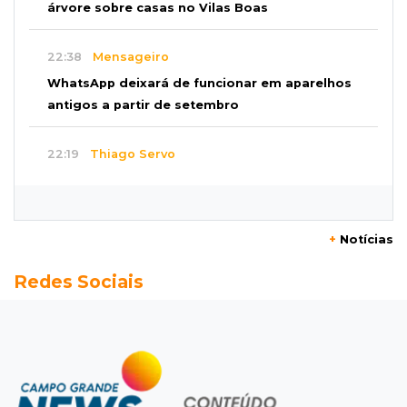
árvore sobre casas no Vilas Boas
22:38
Mensageiro
WhatsApp deixará de funcionar em aparelhos
antigos a partir de setembro
22:19
Thiago Servo
Sertanejo desiste de ação de R$ 12 milhões
por pagar pensão sem ser pai
+
Notícias
21:50
Balcão de empregos
Redes Sociais
Semana vai começar com 909 novas
oportunidades de trabalho em 114 funções
21:31
Flagrante
Motorista atinge carro parado, perde
retrovisor e foge no Jardim Antártica