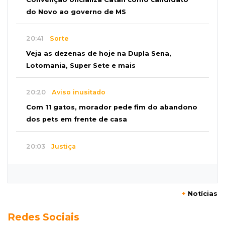
do Novo ao governo de MS
20:41
Sorte
Veja as dezenas de hoje na Dupla Sena,
Lotomania, Super Sete e mais
20:20
Aviso inusitado
Com 11 gatos, morador pede fim do abandono
dos pets em frente de casa
20:03
Justiça
Ex-PM deixa prisão para tratamento médico 5
meses após ser capturado
+
Notícias
19:41
Feminicídio
Redes Sociais
Júri condena a 25 anos homem que atropelou