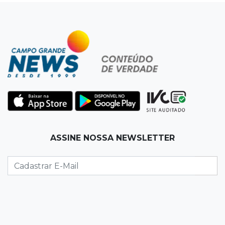
esposa em frente aos filhos
19:20
Selic
Banco Central reduz juros para 14% ao ano em
4º corte consecutivo
19:05
Pregão
Dólar comercial fecha cotado a R$ 5,12 com
atenção ao cenário externo
18:41
Ideb
ASSINE NOSSA NEWSLETTER
Ensino Médio melhora nas maiores cidades do
Estado, mas aprendizagem recua
18:24
Balanço
Boletim mostra que julho teve chuva irregular
e déficit em grande parte de MS