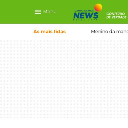
menu
Menu
ecem mercado ilegal de emagrecedores
As mais
lidas
Menino da mandi