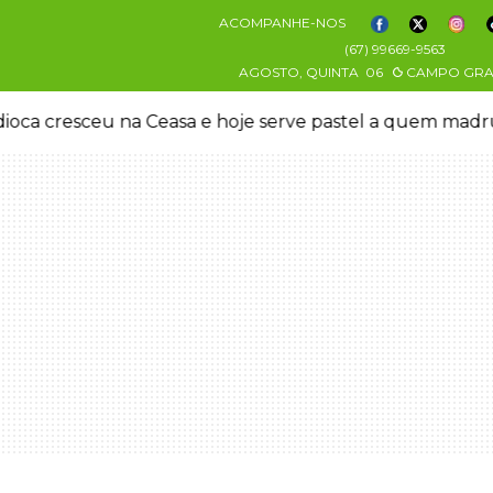
ACOMPANHE-NOS
(67) 99669-9563
AGOSTO, QUINTA
06
CAMPO GR
oca cresceu na Ceasa e hoje serve pastel a quem mad