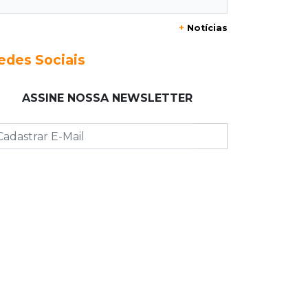
+
Notícias
16:24
Área de Preservação
Justiça condena empresário por
edes Sociais
construção de usina hidrelétrica
ilegal em APP
ASSINE NOSSA NEWSLETTER
16:15
Sem oxigênio
Trabalhadores passam mal dentro
de caixa-d'água em obra do Belas
Artes
16:08
Regularização
Detran oferece serviços de
transferência e emissão de
documentos em mega feirão
15:57
Atenção