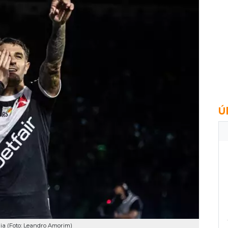
Ú
ria (Foto: Leandro Amorim)