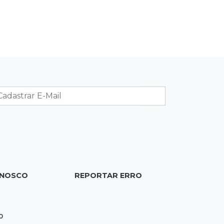
15:27
Pagará indenização
Homem que atacou ex com
motosserra na frente da filha é
condenado
15:24
Veículos
Rodamos 1.000 km com o Basalt;
veja onde ele mais surpreendeu
15:14
Luto na arquitetura
Morre aos 58 anos Luis Pedro
Scalise, arquiteto dos projetos fora
ONOSCO
REPORTAR ERRO
do comum
14:55
Categorias de base
0
Times de Dourados e Campo Grande