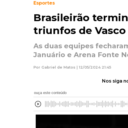
Esportes
Brasileirão term
triunfos de Vasco
As duas equipes fecharam
Januário e Arena Fonte N
Por Gabriel de Matos | 12/05/2024 21:45
Nos siga n
ouça este conteúdo