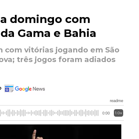
ina domingo com
 da Gama e Bahia
 com vitórias jogando em São
ova; três jogos foram adiados
o
readme
1.0x
0:00