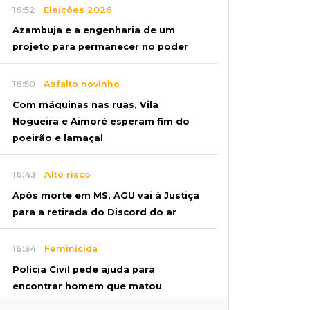
16:52
Eleições 2026
Azambuja e a engenharia de um
projeto para permanecer no poder
16:50
Asfalto novinho
Com máquinas nas ruas, Vila
Nogueira e Aimoré esperam fim do
poeirão e lamaçal
16:43
Alto risco
Após morte em MS, AGU vai à Justiça
para a retirada do Discord do ar
16:34
Feminicida
Polícia Civil pede ajuda para
encontrar homem que matou
companheira em Rio Verde