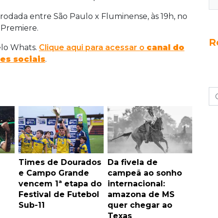
a rodada entre São Paulo x Fluminense, às 19h, no
 Premiere.
R
elo Whats.
Clique aqui para acessar o
canal do
es sociais
.
Times de Dourados
Da fivela de
e Campo Grande
campeã ao sonho
vencem 1ª etapa do
internacional:
Festival de Futebol
amazona de MS
Sub-11
quer chegar ao
Texas