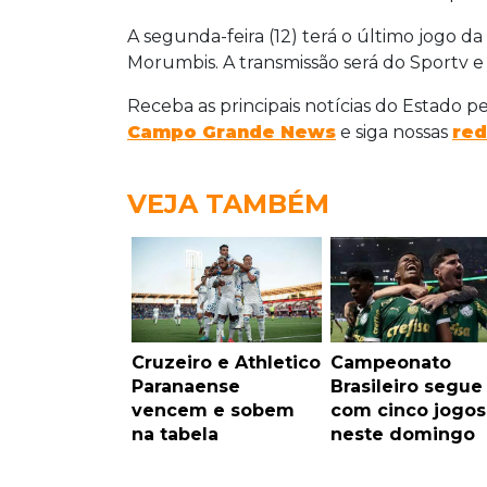
A segunda-feira (12) terá o último jogo d
Morumbis. A transmissão será do Sportv e
Receba as principais notícias do Estado p
Campo Grande News
e siga nossas
red
VEJA TAMBÉM
Cruzeiro e Athletico
Campeonato
Paranaense
Brasileiro segue
vencem e sobem
com cinco jogos
na tabela
neste domingo