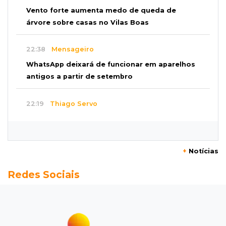
Vento forte aumenta medo de queda de
árvore sobre casas no Vilas Boas
22:38
Mensageiro
WhatsApp deixará de funcionar em aparelhos
antigos a partir de setembro
22:19
Thiago Servo
Sertanejo desiste de ação de R$ 12 milhões
por pagar pensão sem ser pai
+
Notícias
21:50
Balcão de empregos
Redes Sociais
Semana vai começar com 909 novas
oportunidades de trabalho em 114 funções
21:31
Flagrante