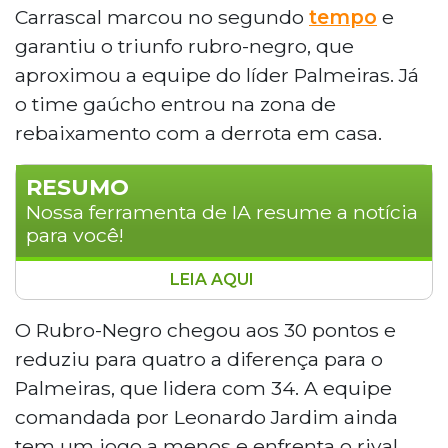
Carrascal marcou no segundo
tempo
e
garantiu o triunfo rubro-negro, que
aproximou a equipe do líder Palmeiras. Já
o time gaúcho entrou na zona de
rebaixamento com a derrota em casa.
RESUMO
Nossa ferramenta de IA resume a notícia
para você!
LEIA AQUI
Flamengo venceu o Grêmio por 1 a 0,
neste domingo (10), na Arena do Grêmio,
O Rubro-Negro chegou aos 30 pontos e
pela 15ª rodada do Brasileirão. Carrascal
reduziu para quatro a diferença para o
marcou no segundo tempo e levou o
Palmeiras, que lidera com 34. A equipe
Rubro-Negro aos 30 pontos, a quatro do
comandada por Leonardo Jardim ainda
líder Palmeiras. O Grêmio, com 17 pontos,
tem um jogo a menos e enfrenta o rival
caiu para a zona de rebaixamento.