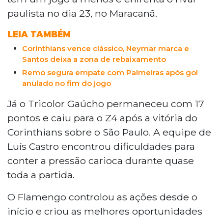
Jorginho e Evertton Araújo levaram
paulista no dia 23, no Maracanã.
amarelo e desfalcam o time na próxima
LEIA TAMBÉM
rodada contra o Athletico-PR.
Corinthians vence clássico, Neymar marca e
Santos deixa a zona de rebaixamento
Remo segura empate com Palmeiras após gol
anulado no fim do jogo
Já o Tricolor Gaúcho permaneceu com 17
pontos e caiu para o Z4 após a vitória do
Corinthians sobre o São Paulo. A equipe de
Luís Castro encontrou dificuldades para
conter a pressão carioca durante quase
toda a partida.
O Flamengo controlou as ações desde o
início e criou as melhores oportunidades