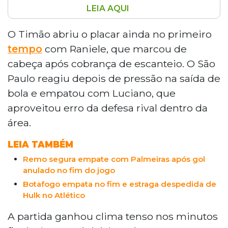
LEIA AQUI
Corinthians venceu o São Paulo por 3 a 2
na Neo Química Arena pela 15ª rodada do
O Timão abriu o placar ainda no primeiro
Brasileirão, com gols de Raniele,
tempo
com Raniele, que marcou de
Matheuzinho e Breno Bidon. O clássico
cabeça após cobrança de escanteio. O São
teve confusão, revisão do VAR e gol
Paulo reagiu depois de pressão na saída de
contra. O Timão chegou a 18 pontos,
bola e empatou com Luciano, que
enquanto o Tricolor permaneceu com 24.
Neymar marcou na vitória do Santos
aproveitou erro da defesa rival dentro da
sobre o Bragantino por 2 a 0 na Vila
área.
Belmiro, tirando o Peixe do Z-4. Mirassol e
Chapecoense empataram em 1 a 1.
LEIA TAMBÉM
Remo segura empate com Palmeiras após gol
anulado no fim do jogo
Botafogo empata no fim e estraga despedida de
Hulk no Atlético
A partida ganhou clima tenso nos minutos