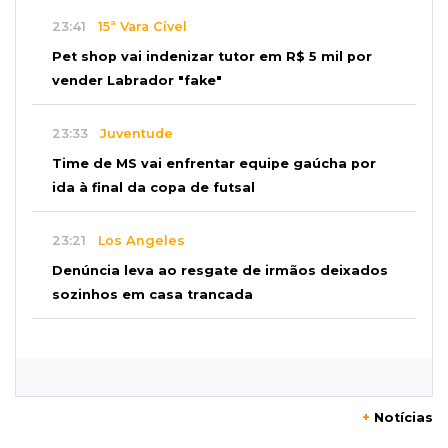
23:41
15ª Vara Cível
Pet shop vai indenizar tutor em R$ 5 mil por
vender Labrador "fake"
23:33
Juventude
Time de MS vai enfrentar equipe gaúcha por
ida à final da copa de futsal
23:21
Los Angeles
Denúncia leva ao resgate de irmãos deixados
sozinhos em casa trancada
23:17
Clima
Defesa Civil recomenda atenção em MS com
formação de ciclone bomba
+
Notícias